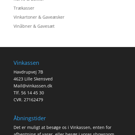
Trækasser
Vinkartoner & Gaveæsker
Vinåbner & Gavesæt
Vinkassen
Havdrupvej 7B
4623 Lille Skensved
Mail@vinkassen.dk
Tlf. 56 14 45 30
CVR. 27162479
Åbningstider
Det er muligt at besøge os i Vinkassen, enten for
afhentning af varer, eller besøg i vores showroom.