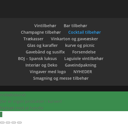
Vintilbehør
Bar tilbehør
Champagne tilbehør
Cocktail tilbehør
Trækasser
Vinkarton og gaveæsker
Glas og karafler
kurve og picnic
Gavebånd og susifix
Forsendelse
BOJ – Spansk luksus
Laguiole vintilbehør
Interiør og Deko
Gaveindpakning
Vingaver med logo
NYHEDER
Smagning og messe tilbehør
Indkøbskurv
0
Der er ingen produkter i kurven!
Fortsæt med at handle
0