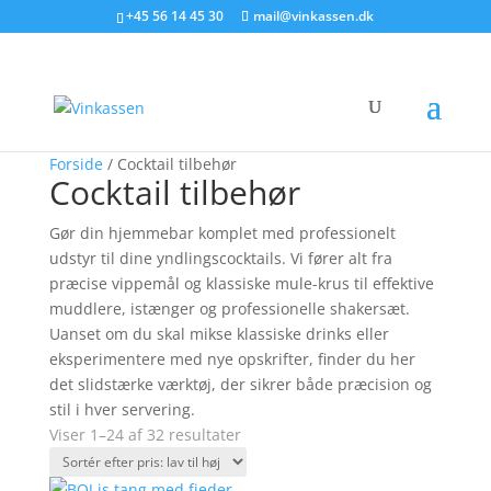
Søg produkter - start med at skrive
+45 56 14 45 30
mail@vinkassen.dk
×
Forside
/ Cocktail tilbehør
Cocktail tilbehør
Gør din hjemmebar komplet med professionelt
udstyr til dine yndlingscocktails. Vi fører alt fra
præcise vippemål og klassiske mule-krus til effektive
muddlere, istænger og professionelle shakersæt.
Uanset om du skal mikse klassiske drinks eller
eksperimentere med nye opskrifter, finder du her
det slidstærke værktøj, der sikrer både præcision og
stil i hver servering.
Sorteret
Viser 1–24 af 32 resultater
efter
pris: