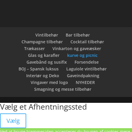
Vintilbehør
Bar tilbehør
Champagne tilbehør
Cocktail tilbehør
Trækasser
Vinkarton og gaveæsker
Glas og karafler
kurve og picnic
Gavebånd og susifix
Forsendelse
BOJ – Spansk luksus
Laguiole vintilbehør
Interiør og Deko
Gaveindpakning
Vingaver med logo
NYHEDER
Smagning og messe tilbehør
Vælg et Afhentningssted
Vælg
Ved at bruge hjemmesiden accepterer du brugen af cookies
mere