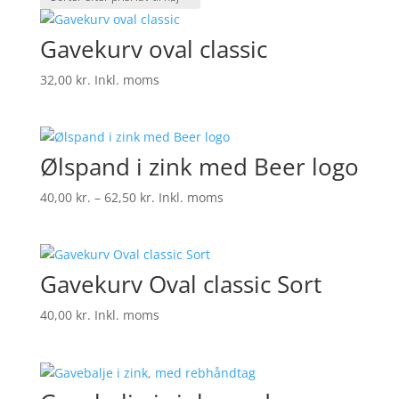
pris:
lav
Gavekurv oval classic
til
høj
32,00
kr.
Inkl. moms
Ølspand i zink med Beer logo
Prisinterval:
40,00
kr.
–
62,50
kr.
Inkl. moms
40,00 kr.
til
62,50 kr.
Gavekurv Oval classic Sort
40,00
kr.
Inkl. moms