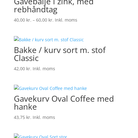
Gavebalje i zink, med
rebhåndtag
Prisinterval:
40,00
kr.
–
60,00
kr.
Inkl. moms
40,00 kr.
til
60,00 kr.
Bakke / kurv sort m. stof
Classic
42,00
kr.
Inkl. moms
Gavekurv Oval Coffee med
hanke
43,75
kr.
Inkl. moms