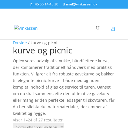
Søg produkter - start med at skrive
+45 56 14 45 30
mail@vinkassen.dk
×
Forside
/ kurve og picnic
kurve og picnic
Oplev vores udvalg af smukke, håndflettede kurve,
der kombinerer traditionelt håndværk med praktisk
funktion. Vi fører alt fra robuste gavekurve og bakker
til elegante picnic-kurve – både med og uden
komplet indhold af glas og service til turen. Uanset
om du skal sammensætte den ultimative gavekurv
eller mangler den perfekte ledsager til skovturen, får
du her slidstærke naturmaterialer, der emmer af
kvalitet og hygge.
Sorteret
Viser 1–24 af 27 resultater
efter