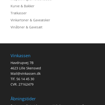
Kurve & Bakker
Trækasser
Vinkartoner & Gaveæsker
Vinåbner & Gavesæt
Vinkassen
Havdrupvej 7B
4623 Lille Skensved
Mail@vinkassen.dk
Tlf. 56 14 45 30
CVR. 27162479
Åbningstider