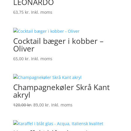
LEONARDO
63,75
kr.
Inkl. moms
Cocktail bæger i kobber –
Oliver
65,00
kr.
Inkl. moms
Champagnekøler Skrå Kant
akryl
Den
Den
120,00
kr.
89,00
kr.
Inkl. moms
oprindelige
aktuelle
pris
pris
var:
er: