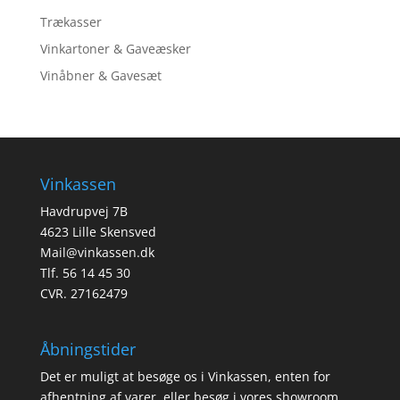
Trækasser
Vinkartoner & Gaveæsker
Vinåbner & Gavesæt
Vinkassen
Havdrupvej 7B
4623 Lille Skensved
Mail@vinkassen.dk
Tlf. 56 14 45 30
CVR. 27162479
Åbningstider
Det er muligt at besøge os i Vinkassen, enten for
afhentning af varer, eller besøg i vores showroom.