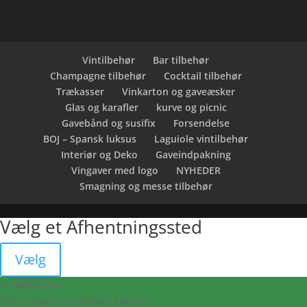
Vintilbehør
Bar tilbehør
Champagne tilbehør
Cocktail tilbehør
Trækasser
Vinkarton og gaveæsker
Glas og karafler
kurve og picnic
Gavebånd og susifix
Forsendelse
BOJ – Spansk luksus
Laguiole vintilbehør
Interiør og Deko
Gaveindpakning
Vingaver med logo
NYHEDER
Smagning og messe tilbehør
Vælg et Afhentningssted
Vælg
Indkøbskurv
0
Der er ingen produkter i kurven!