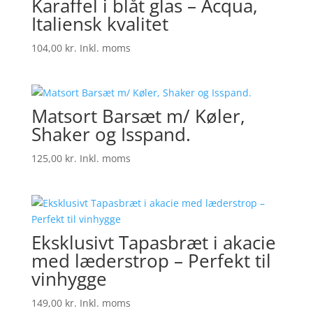
Karaffel i blåt glas – Acqua,
120,00 kr..
89,00 kr..
Italiensk kvalitet
104,00
kr.
Inkl. moms
Matsort Barsæt m/ Køler,
Shaker og Isspand.
125,00
kr.
Inkl. moms
Eksklusivt Tapasbræt i akacie
med læderstrop – Perfekt til
vinhygge
149,00
kr.
Inkl. moms