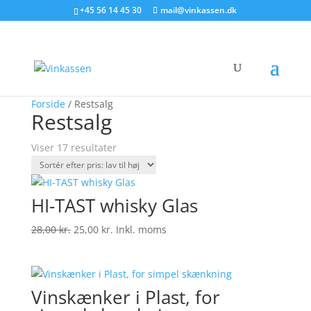
Søg produkter - start med at skrive
+45 56 14 45 30
mail@vinkassen.dk
×
Tilbud!
Tilbud!
Tilbud!
Tilbud!
Tilbud!
Tilbud!
Forside
/ Restsalg
Restsalg
Sorteret
Viser 17 resultater
efter
pris:
lav
HI-TAST whisky Glas
til
høj
Den
Den
28,00
kr.
25,00
kr.
Inkl. moms
oprindelige
aktuelle
pris
pris
var:
er:
Vinskænker i Plast, for
28,00 kr..
25,00 kr..