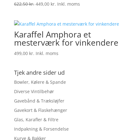
Den
Den
622,50
kr.
449,00
kr.
Inkl. moms
oprindelige
aktuelle
pris
pris
var:
er:
Karaffel Amphora et
622,50 kr..
449,00 kr..
mesterværk for vinkendere
499,00
kr.
Inkl. moms
Tjek andre sider ud
Bowler, Kølere & Spande
Diverse Vintilbehør
Gavebånd & Træksløjfer
Gavekort & Flaskehænger
Glas, Karafler & Filtre
Indpakning & Forsendelse
Kurve & Bakker