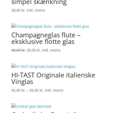
simpel skænkning
28,00
kr.
Inkl. moms
Champagneglas flute –
eksklusive flotte glas
Den
Den
40,00
kr.
30,00
kr.
Inkl. moms
oprindelige
aktuelle
pris
pris
var:
er:
HI-TAST Originale italienske
40,00 kr..
30,00 kr..
Vinglas
Prisinterval:
45,00
kr.
–
59,00
kr.
Inkl. moms
45,00 kr.
til
59,00 kr.