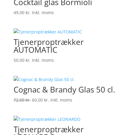
Cocktail glas Bormioli
49,00
kr.
Inkl. moms
Tjenerproptrækker
AUTOMATIC
50,00
kr.
Inkl. moms
Cognac & Brandy Glas 50 cl.
Den
Den
72,00
kr.
60,00
kr.
Inkl. moms
oprindelige
aktuelle
pris
pris
var:
er:
Tjenerproptrækker
72,00 kr..
60,00 kr..