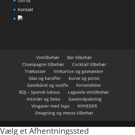
Om os
Kontakt
Vintilbehør
Bar tilbehør
Champagne tilbehør
Cocktail tilbehør
Trækasser
Vinkarton og gaveæsker
Glas og karafler
kurve og picnic
Gavebånd og susifix
Forsendelse
BOJ – Spansk luksus
Laguiole vintilbehør
Interiør og Deko
Gaveindpakning
Vingaver med logo
NYHEDER
Smagning og messe tilbehør
Vælg et Afhentningssted