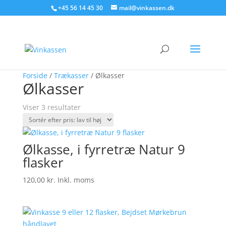
Søg produkter - start med at skrive
+45 56 14 45 30
mail@vinkassen.dk
×
Forside
/
Trækasser
/ Ølkasser
Ølkasser
Sorteret
Viser 3 resultater
efter
pris:
lav
Ølkasse, i fyrretræ Natur 9
til
flasker
høj
120,00
kr.
Inkl. moms