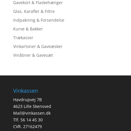
Gavekort & Flaskehænger
Glas, Karafler & Filtre
Indpakning & Forsendelse
Kurve & Bakker
Trækasser
Vinkartoner & Gaveæsker
Vinåbner & Gavesæt
Vinkassen
Havdrupvej 7B
4623 Lille Skensved
Mail@vinkassen.dk
Tlf. 56 14 45 30
CVR. 27162479