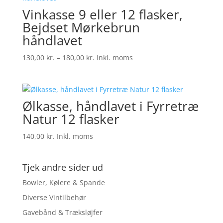
Vinkasse 9 eller 12 flasker,
Bejdset Mørkebrun
håndlavet
Prisinterval:
130,00
kr.
–
180,00
kr.
Inkl. moms
130,00 kr.
til
180,00 kr.
Ølkasse, håndlavet i Fyrretræ
Natur 12 flasker
140,00
kr.
Inkl. moms
Tjek andre sider ud
Bowler, Kølere & Spande
Diverse Vintilbehør
Gavebånd & Træksløjfer