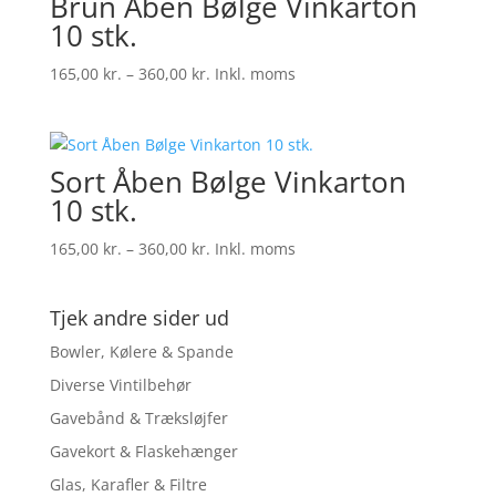
Brun Åben Bølge Vinkarton
10 stk.
Prisinterval:
165,00
kr.
–
360,00
kr.
Inkl. moms
165,00 kr.
til
360,00 kr.
Sort Åben Bølge Vinkarton
10 stk.
Prisinterval:
165,00
kr.
–
360,00
kr.
Inkl. moms
165,00 kr.
til
Tjek andre sider ud
360,00 kr.
Bowler, Kølere & Spande
Diverse Vintilbehør
Gavebånd & Træksløjfer
Gavekort & Flaskehænger
Glas, Karafler & Filtre