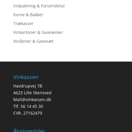
Indpakning & Forsendelse
Kurve & Bakker
Trækasser
Vinkartoner & Gaveæsker
Vinåbner & Gavesæt
Vinkassen
Havdrupvej 7B
4623 Lille Skensved
Mail@vinkassen.dk
Tlf. 56 14 45 30
CVR. 27162479
Åbningstider