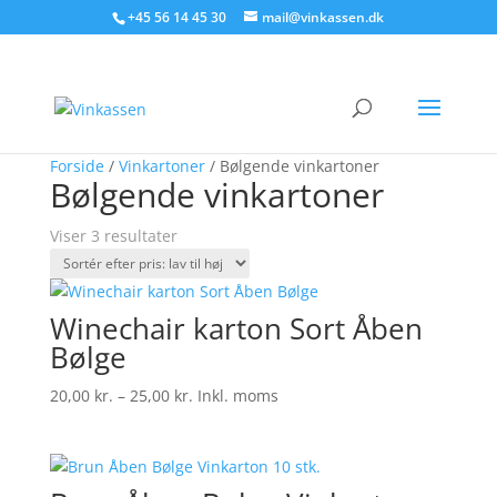
Søg produkter - start med at skrive
+45 56 14 45 30
mail@vinkassen.dk
×
Tilbud!
Forside
/
Vinkartoner
/ Bølgende vinkartoner
Bølgende vinkartoner
Sorteret
Viser 3 resultater
efter
pris:
lav
Winechair karton Sort Åben
til
Bølge
høj
Prisinterval:
20,00
kr.
–
25,00
kr.
Inkl. moms
20,00 kr.
til
25,00 kr.