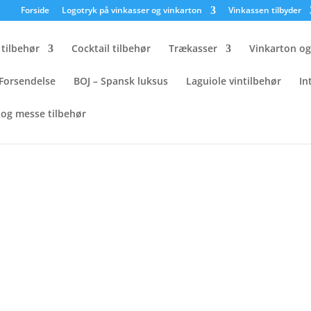
×
Forside
Logotryk på vinkasser og vinkarton
Vinkassen tilbyder
tilbehør
Cocktail tilbehør
Trækasser
Vinkarton o
Forsendelse
BOJ – Spansk luksus
Laguiole vintilbehør
In
og messe tilbehør