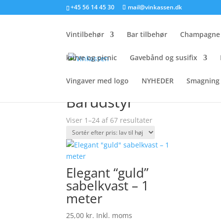
+45 56 14 45 30
mail@vinkassen.dk
Vintilbehør
Bar tilbehør
Champagne 
kurve og picnic
Gavebånd og susifix
Vingaver med logo
NYHEDER
Smagning 
Forside
/
vintilbehør
/ Barudstyr
Barudstyr
Sorteret
Viser 1–24 af 67 resultater
efter
pris:
lav
til
Elegant “guld”
høj
sabelkvast – 1
meter
25,00
kr.
Inkl. moms