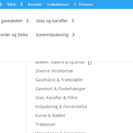
Vilkår
Kontakt
Indkøbskurv
0 emner
g gaveæsker
Glas og karafler
teriør og Deko
Gaveindpakning
Tjek andre sider ud
Bowler, Kølere & Spande
Diverse Vintilbehør
Gavebånd & Træksløjfer
Gavekort & Flaskehænger
Glas, Karafler & Filtre
Indpakning & Forsendelse
Kurve & Bakker
Trækasser