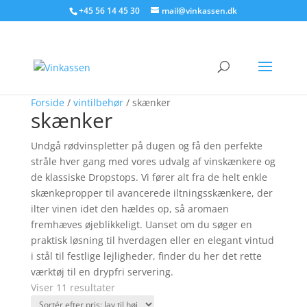
Søg produkter - start med at skrive
+45 56 14 45 30
mail@vinkassen.dk
×
Tilbud!
Tilbud!
Forside
/
vintilbehør
/ skænker
skænker
Undgå rødvinspletter på dugen og få den perfekte
stråle hver gang med vores udvalg af vinskænkere og
de klassiske Dropstops. Vi fører alt fra de helt enkle
skænkepropper til avancerede iltningsskænkere, der
ilter vinen idet den hældes op, så aromaen
fremhæves øjeblikkeligt. Uanset om du søger en
praktisk løsning til hverdagen eller en elegant vintud
i stål til festlige lejligheder, finder du her det rette
værktøj til en drypfri servering.
Sorteret
Viser 11 resultater
efter