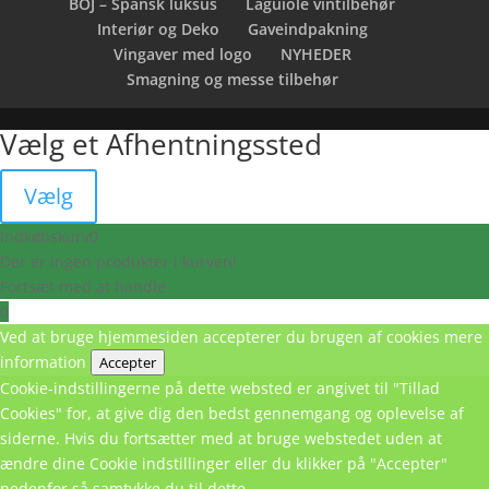
BOJ – Spansk luksus
Laguiole vintilbehør
Interiør og Deko
Gaveindpakning
Vingaver med logo
NYHEDER
Smagning og messe tilbehør
Vælg et Afhentningssted
Vælg
Indkøbskurv
0
Der er ingen produkter i kurven!
Fortsæt med at handle
0
Ved at bruge hjemmesiden accepterer du brugen af cookies
mere
information
Accepter
Cookie-indstillingerne på dette websted er angivet til "Tillad
Cookies" for, at give dig den bedst gennemgang og oplevelse af
siderne. Hvis du fortsætter med at bruge webstedet uden at
ændre dine Cookie indstillinger eller du klikker på "Accepter"
nedenfor så samtykke du til dette.