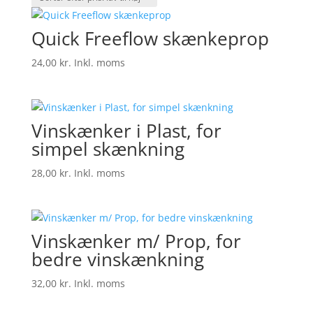
pris:
lav
Quick Freeflow skænkeprop
til
høj
24,00
kr.
Inkl. moms
Vinskænker i Plast, for
simpel skænkning
28,00
kr.
Inkl. moms
Vinskænker m/ Prop, for
bedre vinskænkning
32,00
kr.
Inkl. moms