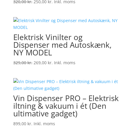
Den
Den
320,00
kr.
250,00
kr.
Inkl. moms
oprindelige
aktuelle
pris
pris
var:
er:
320,00 kr..
250,00 kr..
Elektrisk Vinilter og
Dispenser med Autoskænk,
NY MODEL
Den
Den
329,00
kr.
269,00
kr.
Inkl. moms
oprindelige
aktuelle
pris
pris
var:
er:
329,00 kr..
269,00 kr..
Vin Dispenser PRO – Elektrisk
iltning & vakuum i ét (Den
ultimative gadget)
899,00
kr.
Inkl. moms