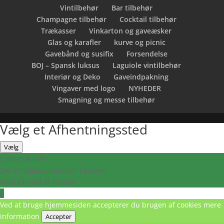
Vintilbehør
Bar tilbehør
Champagne tilbehør
Cocktail tilbehør
Trækasser
Vinkarton og gaveæsker
Glas og karafler
kurve og picnic
Gavebånd og susifix
Forsendelse
BOJ – Spansk luksus
Laguiole vintilbehør
Interiør og Deko
Gaveindpakning
Vingaver med logo
NYHEDER
Smagning og messe tilbehør
Vælg et Afhentningssted
Vælg
Indkøbskurv
0
Der er ingen produkter i kurven!
Fortsæt med at handle
0
Ved at bruge hjemmesiden accepterer du brugen af cookies
mere
information
Accepter