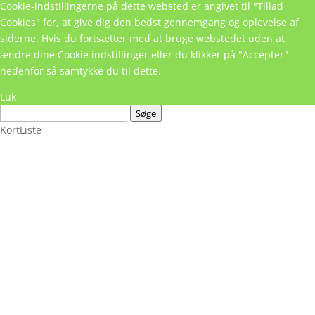
Cookie-indstillingerne på dette websted er angivet til "Tillad
Cookies" for, at give dig den bedst gennemgang og oplevelse af
siderne. Hvis du fortsætter med at bruge webstedet uden at
ændre dine Cookie indstillinger eller du klikker på "Accepter"
nedenfor så samtykke du til dette.
Luk
Søge
Kort
Liste