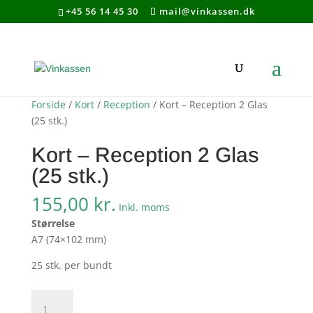
Søg produkter - start med at skrive
+45 56 14 45 30
mail@vinkassen.dk
×
Forside
/
Kort
/
Reception
/ Kort – Reception 2 Glas
(25 stk.)
Kort – Reception 2 Glas
(25 stk.)
155,00
kr.
Inkl. moms
Størrelse
A7 (74×102 mm)
25 stk. per bundt
Kort