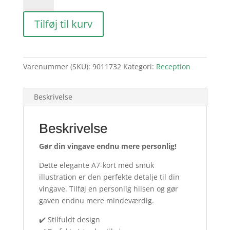
-
Reception
Tilføj til kurv
2
Glas
(25
stk.)
Varenummer (SKU):
9011732
Kategori:
Reception
antal
Beskrivelse
Beskrivelse
Gør din vingave endnu mere personlig!
Dette elegante A7-kort med smuk
illustration er den perfekte detalje til din
vingave. Tilføj en personlig hilsen og gør
gaven endnu mere mindeværdig.
✔️ Stilfuldt design