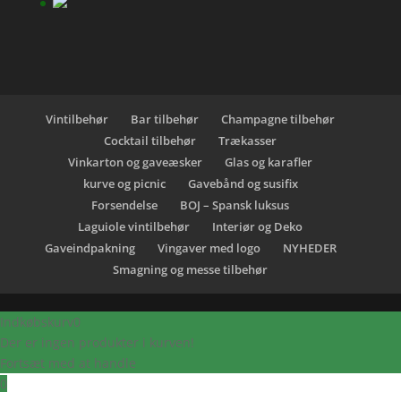
Vintilbehør
Bar tilbehør
Champagne tilbehør
Cocktail tilbehør
Trækasser
Vinkarton og gaveæsker
Glas og karafler
kurve og picnic
Gavebånd og susifix
Forsendelse
BOJ – Spansk luksus
Laguiole vintilbehør
Interiør og Deko
Gaveindpakning
Vingaver med logo
NYHEDER
Smagning og messe tilbehør
Indkøbskurv
0
Der er ingen produkter i kurven!
Fortsæt med at handle
0