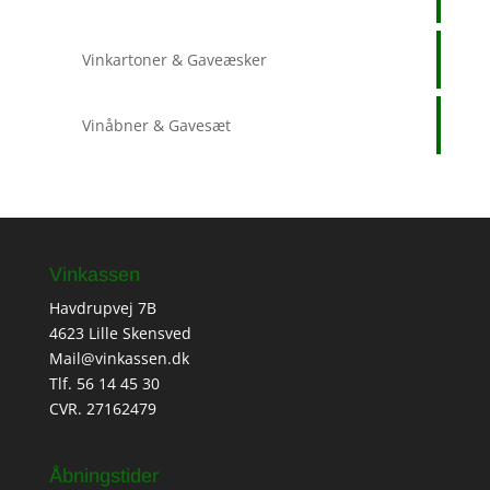
Vinkartoner & Gaveæsker
Vinåbner & Gavesæt
Vinkassen
Havdrupvej 7B
4623 Lille Skensved
Mail@vinkassen.dk
Tlf. 56 14 45 30
CVR. 27162479
Åbningstider