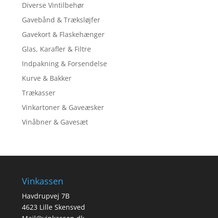
Diverse Vintilbehør
Gavebånd & Træksløjfer
Gavekort & Flaskehænger
Glas, Karafler & Filtre
Indpakning & Forsendelse
Kurve & Bakker
Trækasser
Vinkartoner & Gaveæsker
Vinåbner & Gavesæt
Vinkassen
Havdrupvej 7B
4623 Lille Skensved