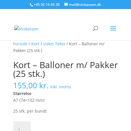
Søg produkter - start med at skrive
+45 56 14 45 30
mail@vinkassen.dk
×
Forside
/
Kort
/
Uden Tekst
/ Kort – Balloner m/
Pakker (25 stk.)
Kort – Balloner m/ Pakker
(25 stk.)
155,00
kr.
Inkl. moms
Størrelse
A7 (74×102 mm)
25 stk. per bundt
Kort