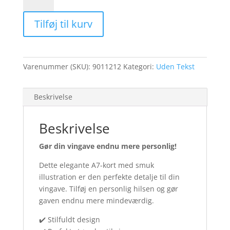
-
Balloner
Tilføj til kurv
m/
Pakker
(25
stk.)
Varenummer (SKU):
9011212
Kategori:
Uden Tekst
antal
Beskrivelse
Beskrivelse
Gør din vingave endnu mere personlig!
Dette elegante A7-kort med smuk
illustration er den perfekte detalje til din
vingave. Tilføj en personlig hilsen og gør
gaven endnu mere mindeværdig.
✔️ Stilfuldt design