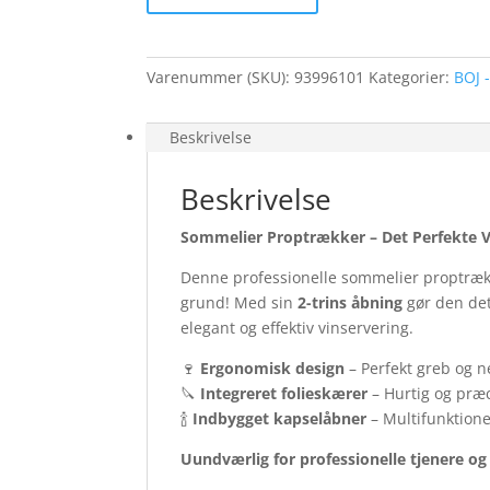
trins
antal
Varenummer (SKU):
93996101
Kategorier:
BOJ 
Beskrivelse
Beskrivelse
Sommelier Proptrækker – Det Perfekte Væ
Denne professionelle sommelier proptræk
grund! Med sin
2-trins åbning
gør den det
elegant og effektiv vinservering.
🍷
Ergonomisk design
– Perfekt greb og 
🔪
Integreret folieskærer
– Hurtig og præci
🍾
Indbygget kapselåbner
– Multifunktionel
Uundværlig for professionelle tjenere o