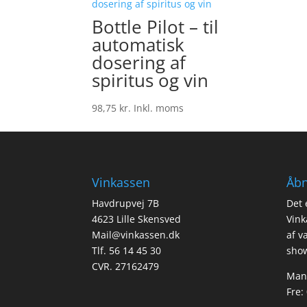
Bottle Pilot – til
automatisk
dosering af
spiritus og vin
98,75
kr.
Inkl. moms
Vinkassen
Åbn
Havdrupvej 7B
Det 
4623 Lille Skensved
Vink
Mail@vinkassen.dk
af v
Tlf. 56 14 45 30
show
CVR. 27162479
Man-
Fre: