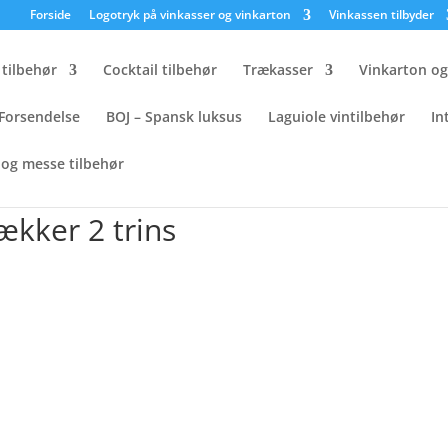
×
Forside
Logotryk på vinkasser og vinkarton
Vinkassen tilbyder
tilbehør
Cocktail tilbehør
Trækasser
Vinkarton o
Forsendelse
BOJ – Spansk luksus
Laguiole vintilbehør
In
og messe tilbehør
lier proptrækker 2 trins
kker 2 trins