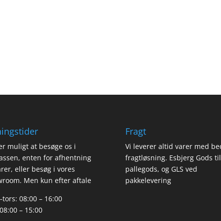
ingstider
Fragt
er muligt at besøge os i
Vi leverer altid varer med be
assen, enten for afhentning
fragtløsning. Esbjerg Gods til
arer, eller besøg i vores
pallegods, og GLS ved
room. Men kun efter aftale
pakkelevering
tors: 08:00 – 16:00
 08:00 – 15:00