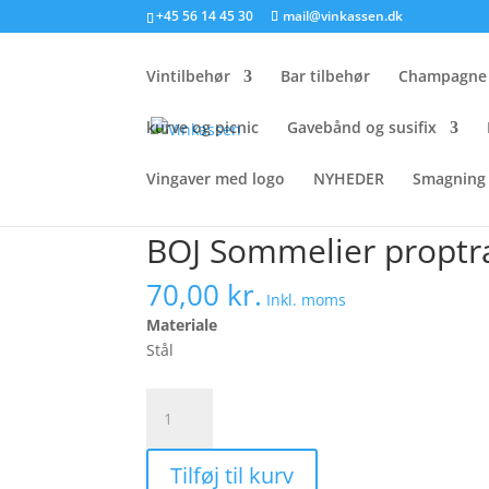
+45 56 14 45 30
mail@vinkassen.dk
Vintilbehør
Bar tilbehør
Champagne 
kurve og picnic
Gavebånd og susifix
Vingaver med logo
NYHEDER
Smagning 
Forside
/
vintilbehør
/
Proptrækker
/ BOJ Somme
BOJ Sommelier proptræ
70,00
kr.
Inkl. moms
Materiale
Stål
BOJ
Sommelier
proptrækker
Tilføj til kurv
2