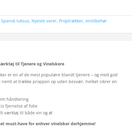
- Spansk luksus
,
Nyeste varer
,
Proptrækker
,
vintilbehør
rktøj til Tjenere og Vinelskere
ker er en af de mest populære blandt tjenere – og med god
 nemt at trække proppen op uden besvær, hvilket sikrer en
nem håndtering
s fjernelse af folie
t værktøj til både vin og øl
g et must-have for enhver vinelsker derhjemme!