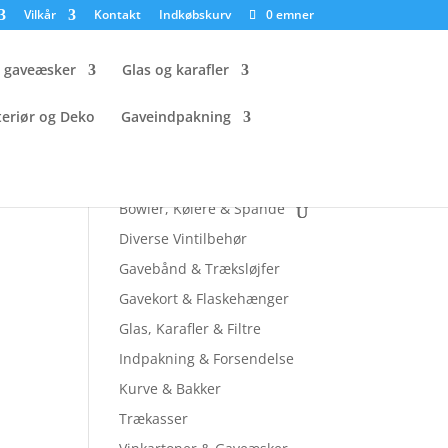
Vilkår
Kontakt
Indkøbskurv
0 emner
g gaveæsker
Glas og karafler
teriør og Deko
Gaveindpakning
Tjek andre sider ud
Bowler, Kølere & Spande
Diverse Vintilbehør
Gavebånd & Træksløjfer
Gavekort & Flaskehænger
Glas, Karafler & Filtre
Indpakning & Forsendelse
Kurve & Bakker
Trækasser