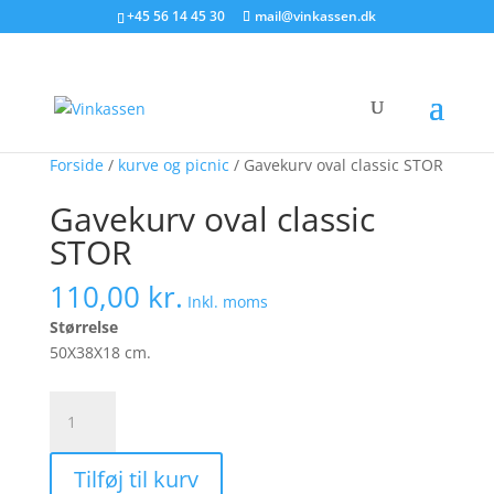
Søg produkter - start med at skrive
+45 56 14 45 30
mail@vinkassen.dk
×
Forside
/
kurve og picnic
/ Gavekurv oval classic STOR
Gavekurv oval classic
STOR
110,00
kr.
Inkl. moms
Størrelse
50X38X18 cm.
Gavekurv
oval
classic
Tilføj til kurv
STOR