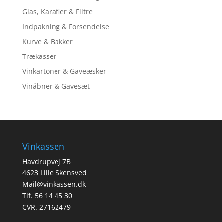
Glas, Karafler & Filtre
Indpakning & Forsendelse
Kurve & Bakker
Trækasser
Vinkartoner & Gaveæsker
Vinåbner & Gavesæt
Vinkassen
Havdrupvej 7B
4623 Lille Skensved
Mail@vinkassen.dk
Tlf. 56 14 45 30
CVR. 27162479