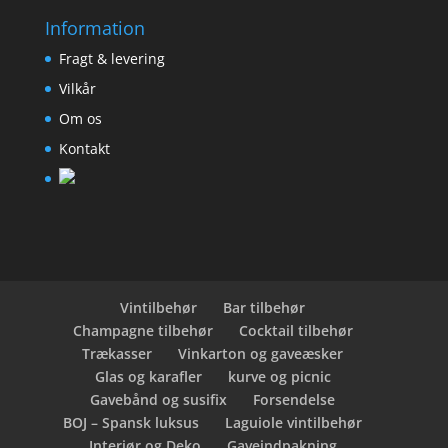
Information
Fragt & levering
Vilkår
Om os
Kontakt
Vintilbehør
Bar tilbehør
Champagne tilbehør
Cocktail tilbehør
Trækasser
Vinkarton og gaveæsker
Glas og karafler
kurve og picnic
Gavebånd og susifix
Forsendelse
BOJ – Spansk luksus
Laguiole vintilbehør
Interiør og Deko
Gaveindpakning