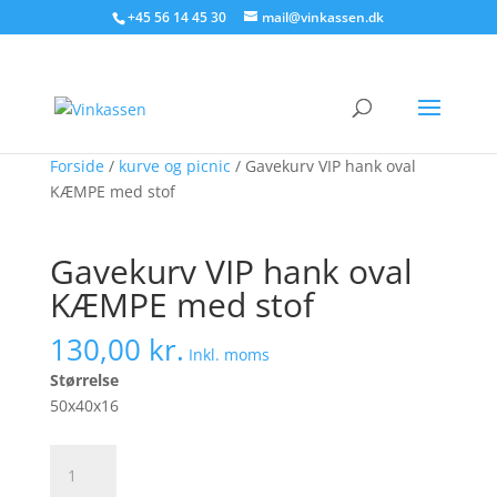
Søg produkter - start med at skrive
+45 56 14 45 30
mail@vinkassen.dk
×
Forside
/
kurve og picnic
/ Gavekurv VIP hank oval
KÆMPE med stof
Gavekurv VIP hank oval
KÆMPE med stof
130,00
kr.
Inkl. moms
Størrelse
50x40x16
Gavekurv
VIP