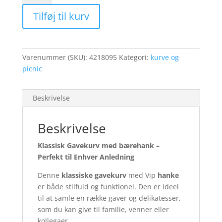
hank
Tilføj til kurv
oval
KÆMPE
med
stof
Varenummer (SKU):
4218095
Kategori:
kurve og
antal
picnic
Beskrivelse
Beskrivelse
Klassisk Gavekurv med bærehank –
Perfekt til Enhver Anledning
Denne
klassiske gavekurv
med Vip
hanke
er både stilfuld og funktionel. Den er ideel
til at samle en række gaver og delikatesser,
som du kan give til familie, venner eller
kollegaer.