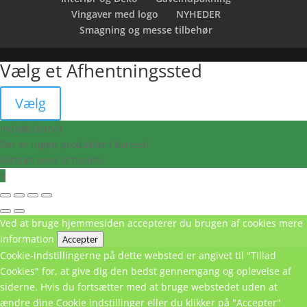
Vingaver med logo
NYHEDER
Smagning og messe tilbehør
Vælg et Afhentningssted
Vælg
Indkøbskurv
0
Der er ingen produkter i kurven!
Fortsæt med at handle
0
Ved at bruge hjemmesiden accepterer du brugen af cookies
mere
information
Accepter
Cookie-indstillingerne på dette websted er angivet til "Tillad
Cookies" for, at give dig den bedst gennemgang og oplevelse af
siderne. Hvis du fortsætter med at bruge webstedet uden at
ændre dine Cookie indstillinger eller du klikker på "Accepter"