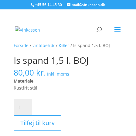
Søg produkter - start med at skrive
+45 56 14 45 30
mail@vinkassen.dk
×
Forside
/
vintilbehør
/
Køler
/ Is spand 1,5 l. BOJ
Is spand 1,5 l. BOJ
80,00
kr.
Inkl. moms
Materiale
Rustfrit stål
Is
spand
1,5
Tilføj til kurv
l.
BOJ