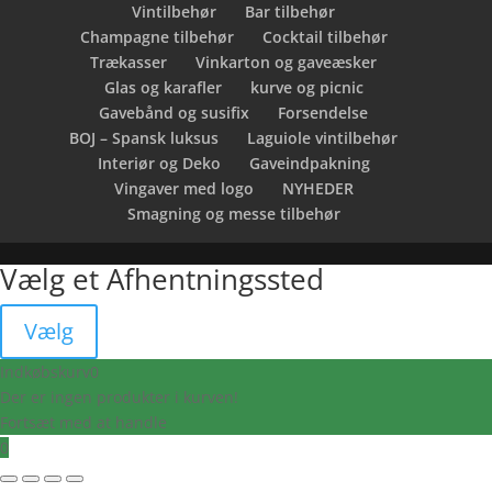
Vintilbehør
Bar tilbehør
Champagne tilbehør
Cocktail tilbehør
Trækasser
Vinkarton og gaveæsker
Glas og karafler
kurve og picnic
Gavebånd og susifix
Forsendelse
BOJ – Spansk luksus
Laguiole vintilbehør
Interiør og Deko
Gaveindpakning
Vingaver med logo
NYHEDER
Smagning og messe tilbehør
Vælg et Afhentningssted
Vælg
Indkøbskurv
0
Der er ingen produkter i kurven!
Fortsæt med at handle
0