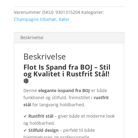
antal
Varenummer (SKU):
9301315204
Kategorier:
Champagne tilbehør
,
Køler
Beskrivelse
Beskrivelse
Flot Is Spand fra BOJ – Stil
og Kvalitet i Rustfrit Stål!
❄️
Denne
elegante isspand fra BOJ
er både
funktionel og stilfuld, fremstillet i
rustfrit
stål
for langvarig holdbarhed.
✔
Rustfrit stål
– giver både et moderne look
og holdbarhed.
✔
Stilfuld design
– perfekt til både
hjemmebaren og professionelle