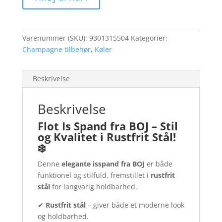
BOJ
antal
Varenummer (SKU):
9301315504
Kategorier:
Champagne tilbehør
,
Køler
Beskrivelse
Beskrivelse
Flot Is Spand fra BOJ – Stil
og Kvalitet i Rustfrit Stål!
❄️
Denne
elegante isspand fra BOJ
er både
funktionel og stilfuld, fremstillet i
rustfrit
stål
for langvarig holdbarhed.
✔
Rustfrit stål
– giver både et moderne look
og holdbarhed.