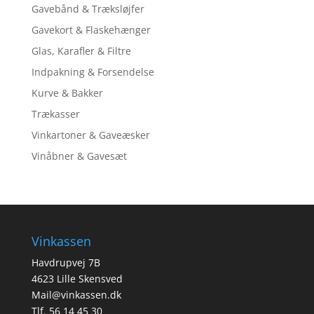
Gavebånd & Træksløjfer
Gavekort & Flaskehænger
Glas, Karafler & Filtre
Indpakning & Forsendelse
Kurve & Bakker
Trækasser
Vinkartoner & Gaveæsker
Vinåbner & Gavesæt
Vinkassen
Havdrupvej 7B
4623 Lille Skensved
Mail@vinkassen.dk
Tlf. 56 14 45 30