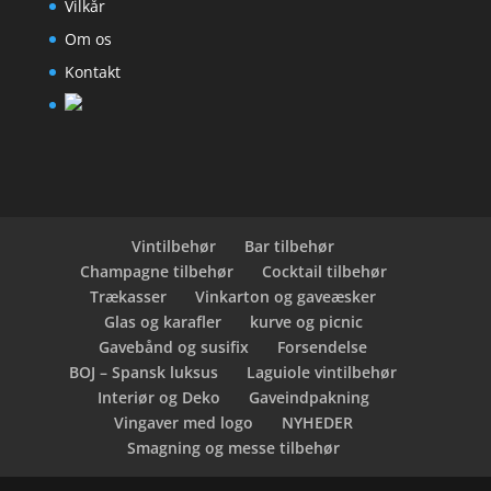
Vilkår
Om os
Kontakt
Vintilbehør
Bar tilbehør
Champagne tilbehør
Cocktail tilbehør
Trækasser
Vinkarton og gaveæsker
Glas og karafler
kurve og picnic
Gavebånd og susifix
Forsendelse
BOJ – Spansk luksus
Laguiole vintilbehør
Interiør og Deko
Gaveindpakning
Vingaver med logo
NYHEDER
Smagning og messe tilbehør