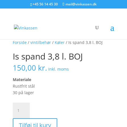
Søg produkter - start med at skrive
+45 56 14 45 30
mail@vinkassen.dk
×
Forside
/
vintilbehør
/
Køler
/ Is spand 3,8 l. BOJ
Is spand 3,8 l. BOJ
150,00
kr.
Inkl. moms
Materiale
Rustfrit stål
30 på lager
Is
spand
3,8
Tilføj til kurv
l.