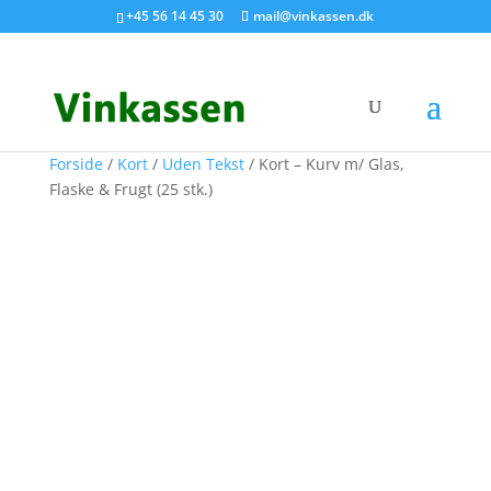
Søg produkter - start med at skrive
+45 56 14 45 30
mail@vinkassen.dk
×
Forside
/
Kort
/
Uden Tekst
/ Kort – Kurv m/ Glas,
Flaske & Frugt (25 stk.)