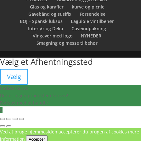
Glas og karafler
kurve og picnic
Gavebånd og susifix
Forsendelse
BOJ – Spansk luksus
Laguiole vintilbehør
Interiør og Deko
Gaveindpakning
Vingaver med logo
NYHEDER
Smagning og messe tilbehør
Vælg et Afhentningssted
Vælg
Indkøbskurv
0
Der er ingen produkter i kurven!
Fortsæt med at handle
0
Ved at bruge hjemmesiden accepterer du brugen af cookies
mere
information
Accepter