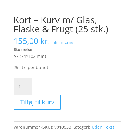
Kort – Kurv m/ Glas,
Flaske & Frugt (25 stk.)
155,00
kr.
Inkl. moms
Størrelse
A7 (74×102 mm)
25 stk. per bundt
Kort
-
Kurv
Tilføj til kurv
m/
Glas,
Flaske
&
Varenummer (SKU):
9010633
Kategori:
Uden Tekst
Frugt