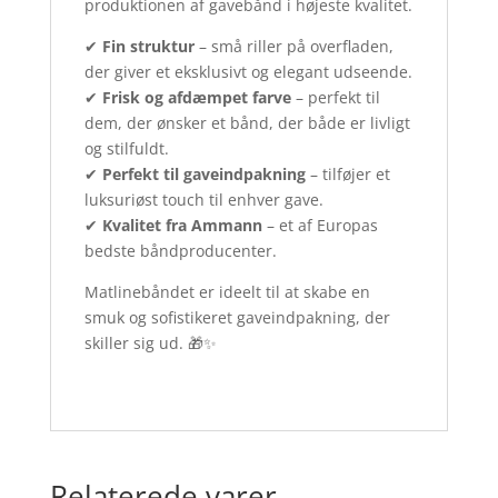
produktionen af gavebånd i højeste kvalitet.
✔
Fin struktur
– små riller på overfladen,
der giver et eksklusivt og elegant udseende.
✔
Frisk og afdæmpet farve
– perfekt til
dem, der ønsker et bånd, der både er livligt
og stilfuldt.
✔
Perfekt til gaveindpakning
– tilføjer et
luksuriøst touch til enhver gave.
✔
Kvalitet fra Ammann
– et af Europas
bedste båndproducenter.
Matlinebåndet er ideelt til at skabe en
smuk og sofistikeret gaveindpakning, der
skiller sig ud. 🎁✨
Relaterede varer