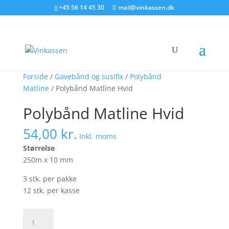
Søg produkter - start med at skrive
+45 56 14 45 30
mail@vinkassen.dk
×
Forside
/
Gavebånd og susifix
/
Polybånd
Matline
/ Polybånd Matline Hvid
Polybånd Matline Hvid
54,00
kr.
Inkl. moms
Størrelse
250m x 10 mm
3 stk. per pakke
12 stk. per kasse
Polybånd
Matline