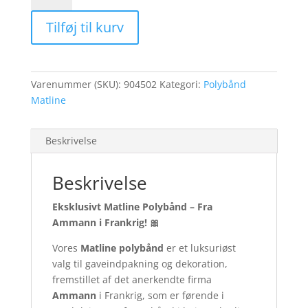
Hvid
Tilføj til kurv
antal
Varenummer (SKU):
904502
Kategori:
Polybånd
Matline
Beskrivelse
Beskrivelse
Eksklusivt Matline Polybånd – Fra
Ammann i Frankrig!
🎀
Vores
Matline polybånd
er et luksuriøst
valg til gaveindpakning og dekoration,
fremstillet af det anerkendte firma
Ammann
i Frankrig, som er førende i