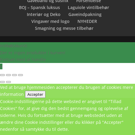
Gavebånd og susifix
Forsendelse
BOJ – Spansk luksus
Laguiole vintilbehør
Interiør og Deko
Gaveindpakning
Vingaver med logo
NYHEDER
Smagning og messe tilbehør
Indkøbskurv
0
Der er ingen produkter i kurven!
Fortsæt med at handle
0
Ved at bruge hjemmesiden accepterer du brugen af cookies
mere
information
Accepter
Cookie-indstillingerne på dette websted er angivet til "Tillad
Cookies" for, at give dig den bedst gennemgang og oplevelse af
siderne. Hvis du fortsætter med at bruge webstedet uden at
ændre dine Cookie indstillinger eller du klikker på "Accepter"
nedenfor så samtykke du til dette.