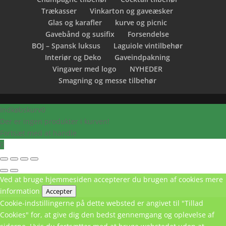
Trækasser
Vinkarton og gaveæsker
Glas og karafler
kurve og picnic
Gavebånd og susifix
Forsendelse
BOJ – Spansk luksus
Laguiole vintilbehør
Interiør og Deko
Gaveindpakning
Vingaver med logo
NYHEDER
Smagning og messe tilbehør
Indkøbskurv
0
Der er ingen produkter i kurven!
Fortsæt med at handle
0
Ved at bruge hjemmesiden accepterer du brugen af cookies
mere
information
Accepter
Cookie-indstillingerne på dette websted er angivet til "Tillad
Cookies" for, at give dig den bedst gennemgang og oplevelse af