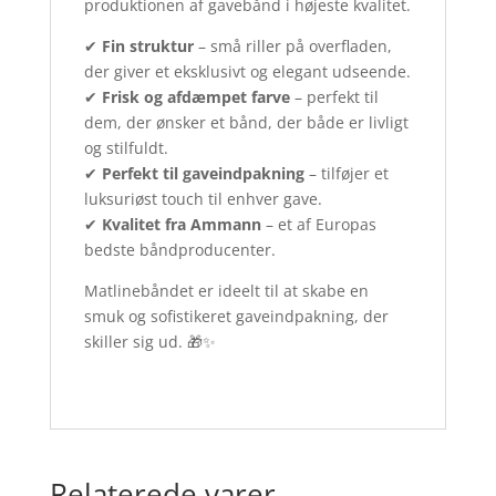
produktionen af gavebånd i højeste kvalitet.
✔
Fin struktur
– små riller på overfladen,
der giver et eksklusivt og elegant udseende.
✔
Frisk og afdæmpet farve
– perfekt til
dem, der ønsker et bånd, der både er livligt
og stilfuldt.
✔
Perfekt til gaveindpakning
– tilføjer et
luksuriøst touch til enhver gave.
✔
Kvalitet fra Ammann
– et af Europas
bedste båndproducenter.
Matlinebåndet er ideelt til at skabe en
smuk og sofistikeret gaveindpakning, der
skiller sig ud. 🎁✨
Relaterede varer