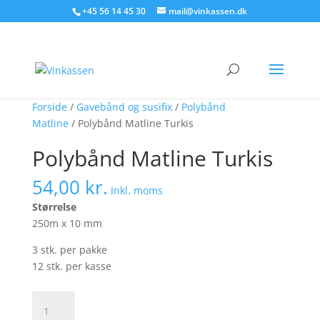
Søg produkter - start med at skrive
+45 56 14 45 30
mail@vinkassen.dk
×
Forside
/
Gavebånd og susifix
/
Polybånd
Matline
/ Polybånd Matline Turkis
Polybånd Matline Turkis
54,00
kr.
Inkl. moms
Størrelse
250m x 10 mm
3 stk. per pakke
12 stk. per kasse
Polybånd
Matline