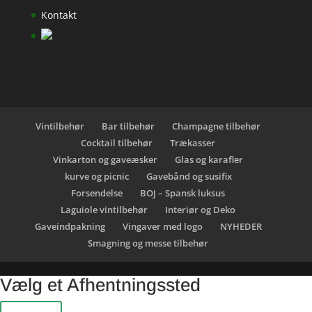
Kontakt
Vintilbehør
Bar tilbehør
Champagne tilbehør
Cocktail tilbehør
Trækasser
Vinkarton og gaveæsker
Glas og karafler
kurve og picnic
Gavebånd og susifix
Forsendelse
BOJ – Spansk luksus
Laguiole vintilbehør
Interiør og Deko
Gaveindpakning
Vingaver med logo
NYHEDER
Smagning og messe tilbehør
Vælg et Afhentningssted