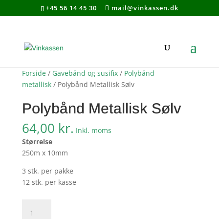
Søg produkter - start med at skrive
+45 56 14 45 30
mail@vinkassen.dk
×
Forside
/
Gavebånd og susifix
/
Polybånd
metallisk
/ Polybånd Metallisk Sølv
Polybånd Metallisk Sølv
64,00
kr.
Inkl. moms
Størrelse
250m x 10mm
3 stk. per pakke
12 stk. per kasse
Polybånd
Metallisk