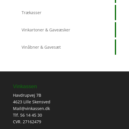
Trækasser
Vinkartoner & Gaveæsker
Vinåbner & Gavesæt
Vinkassen
Havdrupvej 7B
4623 Lille Skensved
Mail@vinkassen.dk
Tlf. 56 14 45 30
CVR. 27162479