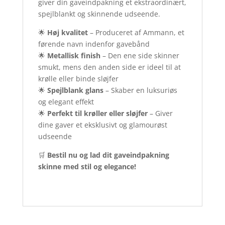
giver din gaveindpakning et ekstraordinært,
spejlblankt og skinnende udseende.
🌟
Høj kvalitet
– Produceret af Ammann, et
førende navn indenfor gavebånd
🌟
Metallisk finish
– Den ene side skinner
smukt, mens den anden side er ideel til at
krølle eller binde sløjfer
🌟
Spejlblank glans
– Skaber en luksuriøs
og elegant effekt
🌟
Perfekt til krøller eller sløjfer
– Giver
dine gaver et eksklusivt og glamourøst
udseende
🛒
Bestil nu og lad dit gaveindpakning
skinne med stil og elegance!