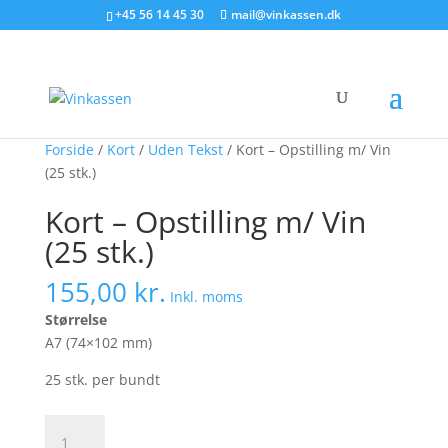
Søg produkter - start med at skrive
+45 56 14 45 30
mail@vinkassen.dk
×
Forside
/
Kort
/
Uden Tekst
/ Kort – Opstilling m/ Vin
(25 stk.)
Kort – Opstilling m/ Vin
(25 stk.)
155,00
kr.
Inkl. moms
Størrelse
A7 (74×102 mm)
25 stk. per bundt
Kort