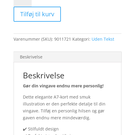
-
Opstilling
Tilføj til kurv
m/
Vin
(25
stk.)
Varenummer (SKU):
9011721
Kategori:
Uden Tekst
antal
Beskrivelse
Beskrivelse
Gør din vingave endnu mere personlig!
Dette elegante A7-kort med smuk
illustration er den perfekte detalje til din
vingave. Tilføj en personlig hilsen og gør
gaven endnu mere mindeværdig.
✔️ Stilfuldt design