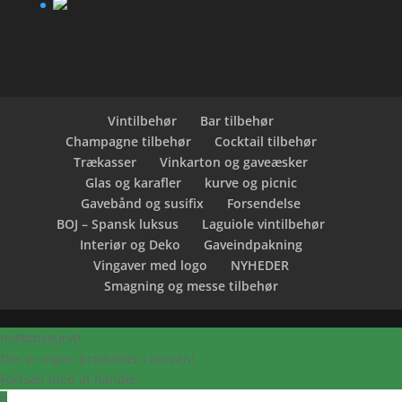
Vintilbehør
Bar tilbehør
Champagne tilbehør
Cocktail tilbehør
Trækasser
Vinkarton og gaveæsker
Glas og karafler
kurve og picnic
Gavebånd og susifix
Forsendelse
BOJ – Spansk luksus
Laguiole vintilbehør
Interiør og Deko
Gaveindpakning
Vingaver med logo
NYHEDER
Smagning og messe tilbehør
Indkøbskurv
0
Der er ingen produkter i kurven!
Fortsæt med at handle
0