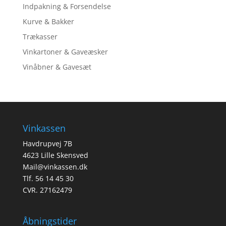
Indpakning & Forsendelse
Kurve & Bakker
Trækasser
Vinkartoner & Gaveæsker
Vinåbner & Gavesæt
Vinkassen
Havdrupvej 7B
4623 Lille Skensved
Mail@vinkassen.dk
Tlf. 56 14 45 30
CVR. 27162479
Åbningstider