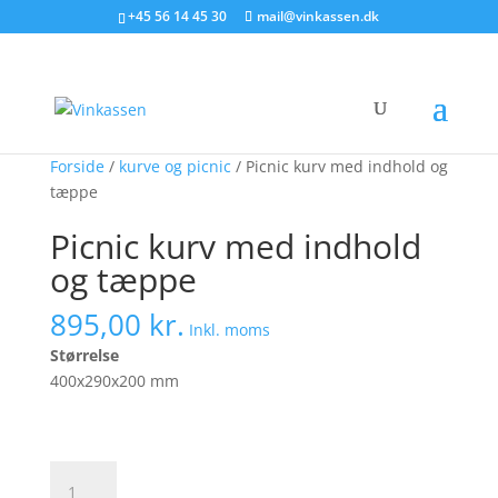
Søg produkter - start med at skrive
+45 56 14 45 30
mail@vinkassen.dk
×
Forside
/
kurve og picnic
/ Picnic kurv med indhold og
tæppe
Picnic kurv med indhold
og tæppe
895,00
kr.
Inkl. moms
Størrelse
400x290x200 mm
Picnic