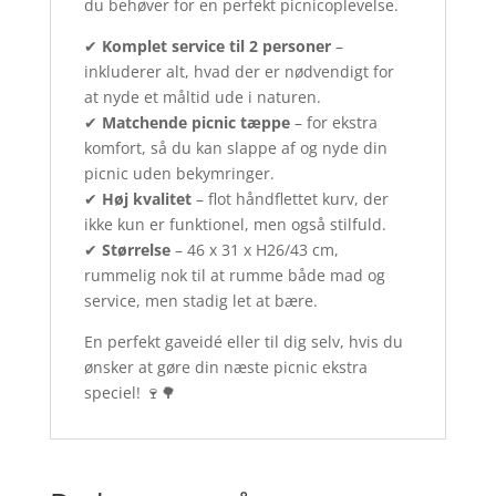
du behøver for en perfekt picnicoplevelse.
✔
Komplet service til 2 personer
–
inkluderer alt, hvad der er nødvendigt for
at nyde et måltid ude i naturen.
✔
Matchende picnic tæppe
– for ekstra
komfort, så du kan slappe af og nyde din
picnic uden bekymringer.
✔
Høj kvalitet
– flot håndflettet kurv, der
ikke kun er funktionel, men også stilfuld.
✔
Størrelse
– 46 x 31 x H26/43 cm,
rummelig nok til at rumme både mad og
service, men stadig let at bære.
En perfekt gaveidé eller til dig selv, hvis du
ønsker at gøre din næste picnic ekstra
speciel! 🍷🌳