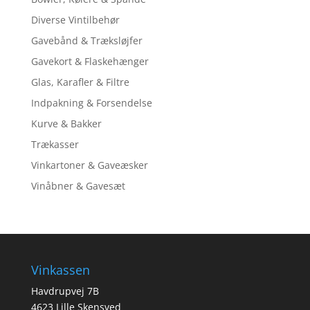
Diverse Vintilbehør
Gavebånd & Træksløjfer
Gavekort & Flaskehænger
Glas, Karafler & Filtre
Indpakning & Forsendelse
Kurve & Bakker
Trækasser
Vinkartoner & Gaveæsker
Vinåbner & Gavesæt
Vinkassen
Havdrupvej 7B
4623 Lille Skensved