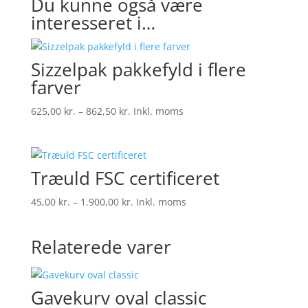
Du kunne også være
interesseret i…
Sizzelpak pakkefyld i flere
farver
Prisinterval:
625,00
kr.
–
862,50
kr.
Inkl. moms
625,00 kr.
til
862,50 kr.
Træuld FSC certificeret
Prisinterval:
45,00
kr.
–
1.900,00
kr.
Inkl. moms
45,00 kr.
til
Relaterede varer
1.900,00 kr.
Gavekurv oval classic