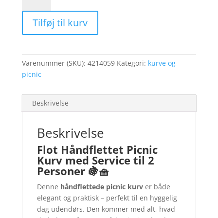
kurv
med
Tilføj til kurv
indhold
og
tæppe
antal
Varenummer (SKU):
4214059
Kategori:
kurve og
picnic
Beskrivelse
Beskrivelse
Flot Håndflettet Picnic
Kurv med Service til 2
Personer 🍇🧺
Denne
håndflettede picnic kurv
er både
elegant og praktisk – perfekt til en hyggelig
dag udendørs. Den kommer med alt, hvad