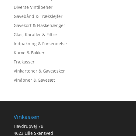
Diverse Vintilbehør
Gavebånd & Træksløjfer
Gavekort & Flaskehænger
Glas, Karafler & Filtre
Indpakning & Forsendelse
Kurve & Bakker
Trækasser
Vinkartoner & Gaveæsker
Vinåbner & Gavesæt
Vinkassen
Havdrupvej 7B
4623 Lille Skensved