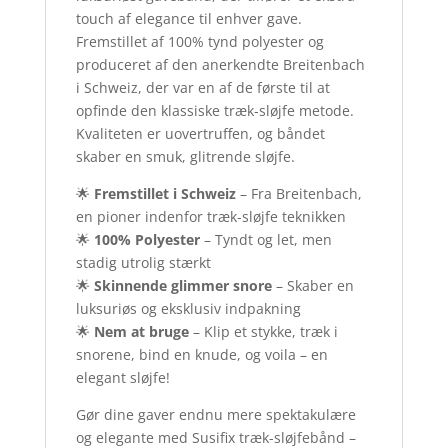
touch af elegance til enhver gave.
Fremstillet af 100% tynd polyester og
produceret af den anerkendte Breitenbach
i Schweiz, der var en af de første til at
opfinde den klassiske træk-sløjfe metode.
Kvaliteten er uovertruffen, og båndet
skaber en smuk, glitrende sløjfe.
🌟
Fremstillet i Schweiz
– Fra Breitenbach,
en pioner indenfor træk-sløjfe teknikken
🌟
100% Polyester
– Tyndt og let, men
stadig utrolig stærkt
🌟
Skinnende glimmer snore
– Skaber en
luksuriøs og eksklusiv indpakning
🌟
Nem at bruge
– Klip et stykke, træk i
snorene, bind en knude, og voila – en
elegant sløjfe!
Gør dine gaver endnu mere spektakulære
og elegante med Susifix træk-sløjfebånd –