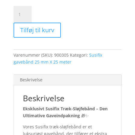
Susifix
gavebånd
Blå
Tilføj til kurv
Bemærk
25
mm.
X
Varenummer (SKU):
900305
Kategori:
Susifix
25
gavebånd 25 mm X 25 meter
meter!
antal
Beskrivelse
Beskrivelse
Eksklusivt Susifix Træk-Sløjfebånd – Den
Ultimative Gaveindpakning
🎁✨
Vores Susifix træk-sløjfebånd er et
luksuriøst gavebånd, der tilfører et ekstra