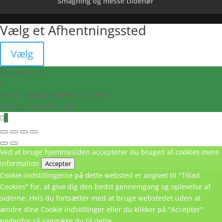
Smagning og messe tilbehør
Vælg et Afhentningssted
Vælg
Indkøbskurv
0
Der er ingen produkter i kurven!
Fortsæt med at handle
0
Ved at bruge hjemmesiden accepterer du brugen af cookies
mere
information
Accepter
Cookie-indstillingerne på dette websted er angivet til "Tillad
Cookies" for, at give dig den bedst gennemgang og oplevelse af
siderne. Hvis du fortsætter med at bruge webstedet uden at
ændre dine Cookie indstillinger eller du klikker på "Accepter"
nedenfor så samtykke du til dette.