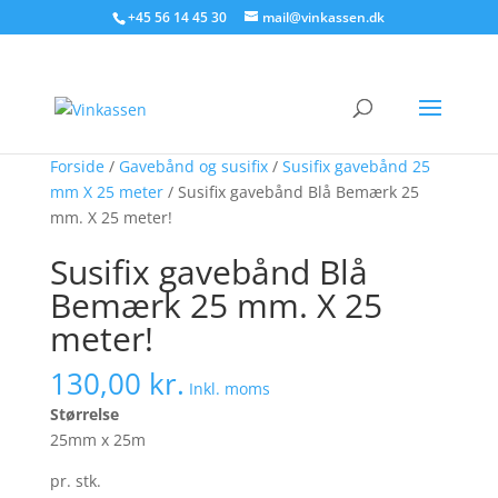
Søg produkter - start med at skrive
+45 56 14 45 30
mail@vinkassen.dk
×
Forside
/
Gavebånd og susifix
/
Susifix gavebånd 25
mm X 25 meter
/ Susifix gavebånd Blå Bemærk 25
mm. X 25 meter!
Susifix gavebånd Blå
Bemærk 25 mm. X 25
meter!
130,00
kr.
Inkl. moms
Størrelse
25mm x 25m
pr. stk.