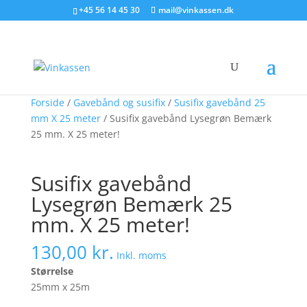
Søg produkter - start med at skrive
+45 56 14 45 30
mail@vinkassen.dk
×
Forside
/
Gavebånd og susifix
/
Susifix gavebånd 25
mm X 25 meter
/ Susifix gavebånd Lysegrøn Bemærk
25 mm. X 25 meter!
Susifix gavebånd
Lysegrøn Bemærk 25
mm. X 25 meter!
130,00
kr.
Inkl. moms
Størrelse
25mm x 25m