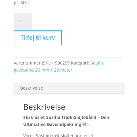
pr. stk.
Susifix
gavebånd
Lysegrøn
Tilføj til kurv
Bemærk
25
mm.
X
Varenummer (SKU):
900299
Kategori:
Susifix
25
gavebånd 25 mm X 25 meter
meter!
antal
Beskrivelse
Beskrivelse
Eksklusivt Susifix Træk-Sløjfebånd – Den
Ultimative Gaveindpakning
🎁✨
Vores Susifix træk-sløjfebånd er et