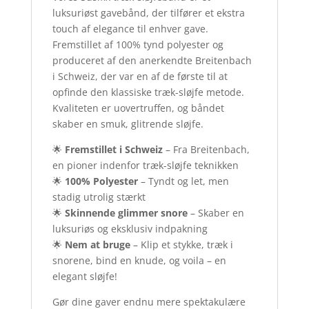
luksuriøst gavebånd, der tilfører et ekstra
touch af elegance til enhver gave.
Fremstillet af 100% tynd polyester og
produceret af den anerkendte Breitenbach
i Schweiz, der var en af de første til at
opfinde den klassiske træk-sløjfe metode.
Kvaliteten er uovertruffen, og båndet
skaber en smuk, glitrende sløjfe.
🌟
Fremstillet i Schweiz
– Fra Breitenbach,
en pioner indenfor træk-sløjfe teknikken
🌟
100% Polyester
– Tyndt og let, men
stadig utrolig stærkt
🌟
Skinnende glimmer snore
– Skaber en
luksuriøs og eksklusiv indpakning
🌟
Nem at bruge
– Klip et stykke, træk i
snorene, bind en knude, og voila – en
elegant sløjfe!
Gør dine gaver endnu mere spektakulære