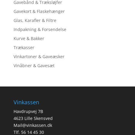
Gavebånd & Træksløjfer
Gavekort & Flaskehænger
Glas, Karafler & Filtre
Indpakning & Forsendelse
Kurve & Bakker
Trækasser
Vinkartoner & Gaveæsker
Vinåbner & Gavesæt
Vinkassen
Havdrupvej 7B
4623 Lille Skensved
Mail@vinkassen.dk
Tlf. 56 14 45 30