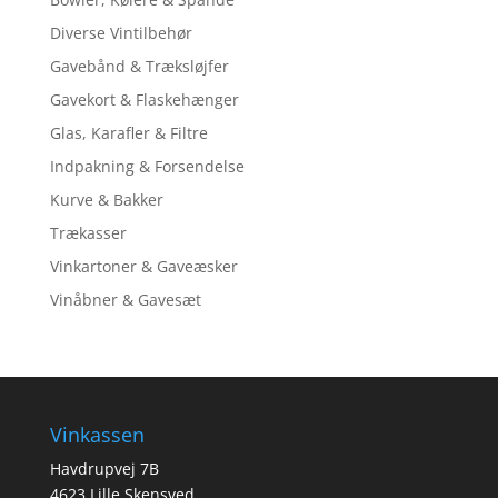
Diverse Vintilbehør
Gavebånd & Træksløjfer
Gavekort & Flaskehænger
Glas, Karafler & Filtre
Indpakning & Forsendelse
Kurve & Bakker
Trækasser
Vinkartoner & Gaveæsker
Vinåbner & Gavesæt
Vinkassen
Havdrupvej 7B
4623 Lille Skensved