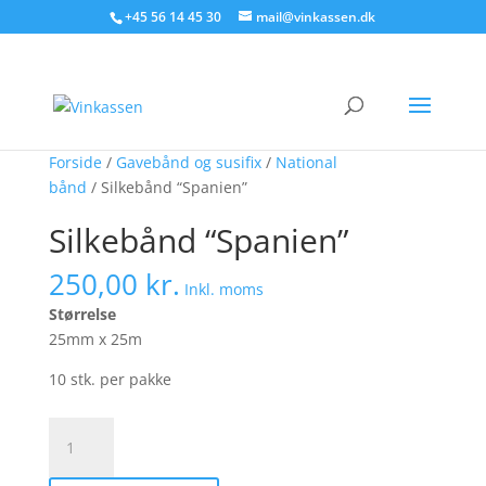
Søg produkter - start med at skrive
+45 56 14 45 30
mail@vinkassen.dk
×
Tilbud!
Forside
/
Gavebånd og susifix
/
National
bånd
/ Silkebånd “Spanien”
Silkebånd “Spanien”
250,00
kr.
Inkl. moms
Størrelse
25mm x 25m
10 stk. per pakke
Silkebånd
"Spanien"
antal