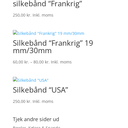
silkebånd “Frankrig”
250,00
kr.
Inkl. moms
Silkebånd “Frankrig” 19
mm/30mm
Prisinterval:
60,00
kr.
–
80,00
kr.
Inkl. moms
60,00 kr.
til
80,00 kr.
Silkebånd “USA”
250,00
kr.
Inkl. moms
Tjek andre sider ud
Bowler, Kølere & Spande