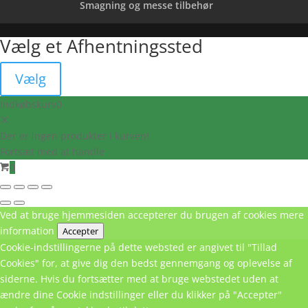
Smagning og messe tilbehør
Vælg et Afhentningssted
Vælg
Indkøbskurv
0
Der er ingen produkter i kurven!
Fortsæt med at handle
0
Ved at bruge hjemmesiden accepterer du brugen af cookies
mere
information
Accepter
Cookie-indstillingerne på dette websted er angivet til "Tillad
Cookies" for, at give dig den bedst gennemgang og oplevelse af
siderne. Hvis du fortsætter med at bruge webstedet uden at
ændre dine Cookie indstillinger eller du klikker på "Accepter"