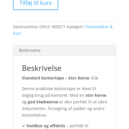
Tilføj til kurv
kerne
10
stk.
antal
Varenummer (SKU):
900271
Kategori:
Forsendelse &
Kort
Beskrivelse
Beskrivelse
Standard Kontortape – Stor Kerne
📎📝
Denne praktiske kontortape er ideel til
daglig brug på kontoret. Med en
stor kerne
og
god klæbeevne
er den perfekt til at sikre
dokumenter, forsegling af pakker og andre
kontorbehov.
✔
Holdbar og effektiv
– perfekt til