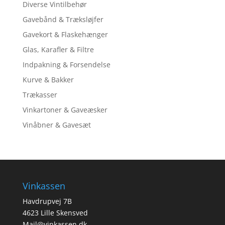
Diverse Vintilbehør
Gavebånd & Træksløjfer
Gavekort & Flaskehænger
Glas, Karafler & Filtre
Indpakning & Forsendelse
Kurve & Bakker
Trækasser
Vinkartoner & Gaveæsker
Vinåbner & Gavesæt
Vinkassen
Havdrupvej 7B
4623 Lille Skensved
Mail@vinkassen.dk