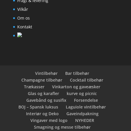
Fragt & levering
Vilkår
Om os
Kontakt
Vintilbehør
Bar tilbehør
Champagne tilbehør
Cocktail tilbehør
Trækasser
Vinkarton og gaveæsker
Glas og karafler
kurve og picnic
Gavebånd og susifix
Forsendelse
BOJ – Spansk luksus
Laguiole vintilbehør
Interiør og Deko
Gaveindpakning
Vingaver med logo
NYHEDER
Smagning og messe tilbehør