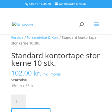
Søg produkter - start med at skrive
+45 56 14 45 30
mail@vinkassen.dk
×
Forside
/
Forsendelse & Kort
/ Standard kontortape
stor kerne 10 stk.
Standard kontortape stor
kerne 10 stk.
102,00
kr.
Inkl. moms
Størrelse
15mm x 66m
Standard
kontortape
stor