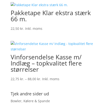
Pakketape Klar ekstra stærk
66 m.
22,50
kr.
Inkl. moms
Vinforsendelse Kasse m/
Indlæg – topkvalitet flere
størrelser
Prisinterval:
22,75
kr.
–
88,00
kr.
Inkl. moms
22,75 kr.
til
Tjek andre sider ud
88,00 kr.
Bowler, Kølere & Spande