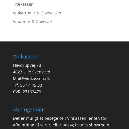
Trækasser
Vinkartoner & Gaveæsker
Vinåbner & Gavesæt
Vinkassen
Havdrupvej 7B
4623 Lille Skensved
Mail@vinkassen.dk
Tlf. 56 14 45 30
CVR. 27162479
Åbningstider
Det er muligt at besøge os i Vinkassen, enten for
afhentning af varer, eller besøg i vores showroom.