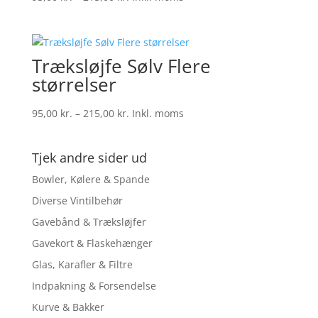
95,00 kr.
til
215,00 kr.
Træksløjfe Sølv Flere
størrelser
Prisinterval:
95,00
kr.
–
215,00
kr.
Inkl. moms
95,00 kr.
til
Tjek andre sider ud
215,00 kr.
Bowler, Kølere & Spande
Diverse Vintilbehør
Gavebånd & Træksløjfer
Gavekort & Flaskehænger
Glas, Karafler & Filtre
Indpakning & Forsendelse
Kurve & Bakker