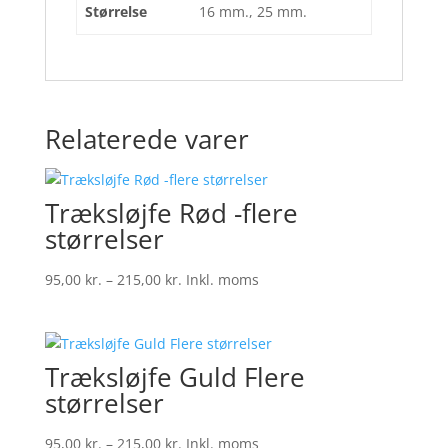
Størrelse
16 mm., 25 mm.
Relaterede varer
Træksløjfe Rød -flere
størrelser
Prisinterval:
95,00
kr.
–
215,00
kr.
Inkl. moms
95,00 kr.
til
215,00 kr.
Træksløjfe Guld Flere
størrelser
Prisinterval:
95,00
kr.
–
215,00
kr.
Inkl. moms