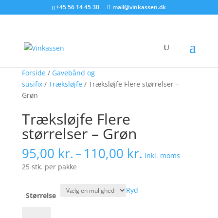
Søg produkter - start med at skrive
+45 56 14 45 30
mail@vinkassen.dk
×
Forside
/
Gavebånd og
susifix
/
Træksløjfe
/ Træksløjfe Flere størrelser –
Grøn
Træksløjfe Flere
størrelser – Grøn
Prisinterval:
95,00
kr.
–
110,00
kr.
Inkl. moms
95,00 kr.
25 stk. per pakke
til
110,00 kr.
Ryd
Størrelse
Træksløjfe