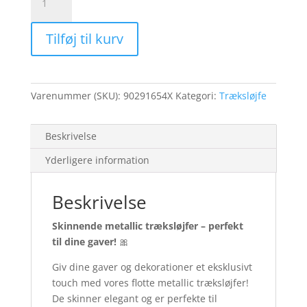
Flere
størrelser
Tilføj til kurv
-
Grøn
antal
Varenummer (SKU):
90291654X
Kategori:
Træksløjfe
Beskrivelse
Yderligere information
Beskrivelse
Skinnende metallic træksløjfer – perfekt
til dine gaver!
🎀
Giv dine gaver og dekorationer et eksklusivt
touch med vores flotte metallic træksløjfer!
De skinner elegant og er perfekte til