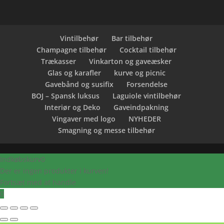
Vintilbehør
Bar tilbehør
Champagne tilbehør
Cocktail tilbehør
Trækasser
Vinkarton og gaveæsker
Glas og karafler
kurve og picnic
Gavebånd og susifix
Forsendelse
BOJ – Spansk luksus
Laguiole vintilbehør
Interiør og Deko
Gaveindpakning
Vingaver med logo
NYHEDER
Smagning og messe tilbehør
Indkøbskurv
0
Der er ingen produkter i kurven!
Fortsæt med at handle
0