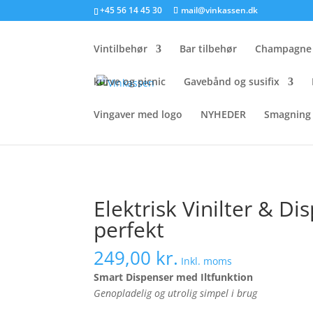
+45 56 14 45 30
mail@vinkassen.dk
Vintilbehør
Bar tilbehør
Champagne 
kurve og picnic
Gavebånd og susifix
Vingaver med logo
NYHEDER
Smagning 
Forside
/
vintilbehør
/
skænker
/ Elektrisk Vini
Elektrisk Vinilter & Di
perfekt
249,00
kr.
Inkl. moms
Smart Dispenser med Iltfunktion
Genopladelig og utrolig simpel i brug