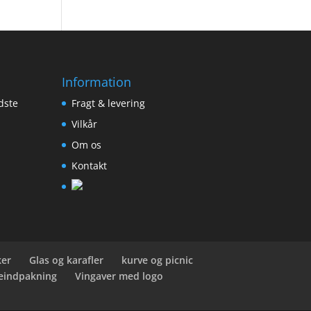
Information
dste
Fragt & levering
Vilkår
Om os
Kontakt
ker
Glas og karafler
kurve og picnic
eindpakning
Vingaver med logo