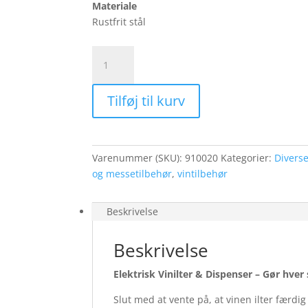
Materiale
Rustfrit stål
Elektrisk
Vinilter
&
Tilføj til kurv
Dispenser
–
Gør
hver
Varenummer (SKU):
910020
Kategorier:
Diverse
servering
og messetilbehør
,
vintilbehør
perfekt
antal
Beskrivelse
Beskrivelse
Elektrisk Vinilter & Dispenser – Gør hver
Slut med at vente på, at vinen ilter færdi