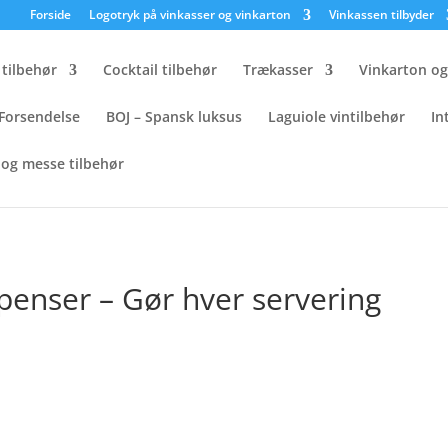
×
Forside
Logotryk på vinkasser og vinkarton
Vinkassen tilbyder
tilbehør
Cocktail tilbehør
Trækasser
Vinkarton o
Forsendelse
BOJ – Spansk luksus
Laguiole vintilbehør
In
og messe tilbehør
lter & Dispenser – Gør hver servering perfekt
spenser – Gør hver servering