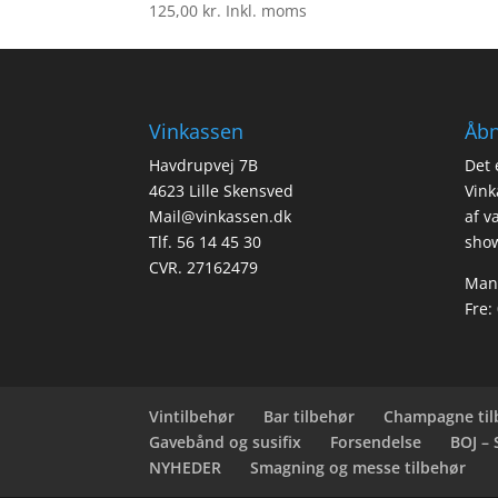
125,00
kr.
Inkl. moms
Vinkassen
Åbn
Havdrupvej 7B
Det 
4623 Lille Skensved
Vink
Mail@vinkassen.dk
af v
Tlf. 56 14 45 30
show
CVR. 27162479
Man-
Fre:
Vintilbehør
Bar tilbehør
Champagne til
Gavebånd og susifix
Forsendelse
BOJ –
NYHEDER
Smagning og messe tilbehør