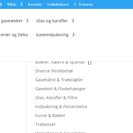
Vilkår
Kontakt
Indkøbskurv
0 emner
g gaveæsker
Glas og karafler
teriør og Deko
Gaveindpakning
Tjek andre sider ud
Bowler, Kølere & Spande
Diverse Vintilbehør
Gavebånd & Træksløjfer
Gavekort & Flaskehænger
Glas, Karafler & Filtre
Indpakning & Forsendelse
Kurve & Bakker
Trækasser