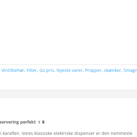
 Vintilbehør
,
Filter
,
Go pris
,
Nyeste varer
,
Propper
,
skænker
,
Smagn
 servering perfekt
🍷🔋
g i karaflen. Vores klassiske elektriske dispenser er den nemmeste