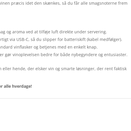
tes vinen præcis idet den skænkes, så du får alle smagsnoterne frem
 og aroma ved at tilføje luft direkte under servering.
igt via USB-C, så du slipper for batteriskift (kabel medfølger).
standard vinflasker og betjenes med en enkelt knap.
der gør vinoplevelsen bedre for både nybegyndere og entusiaster.
m eller hende, der elsker vin og smarte løsninger, der rent faktisk
er alle hverdage!