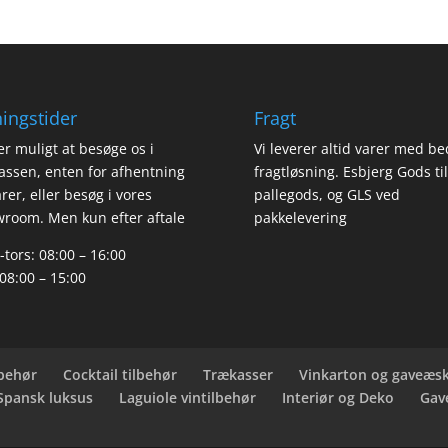
ingstider
Fragt
er muligt at besøge os i
Vi leverer altid varer med be
assen, enten for afhentning
fragtløsning. Esbjerg Gods til
arer, eller besøg i vores
pallegods, og GLS ved
room. Men kun efter aftale
pakkelevering
tors: 08:00 – 16:00
 08:00 – 15:00
behør
Cocktail tilbehør
Trækasser
Vinkarton og gaveæs
 Spansk luksus
Laguiole vintilbehør
Interiør og Deko
Gav