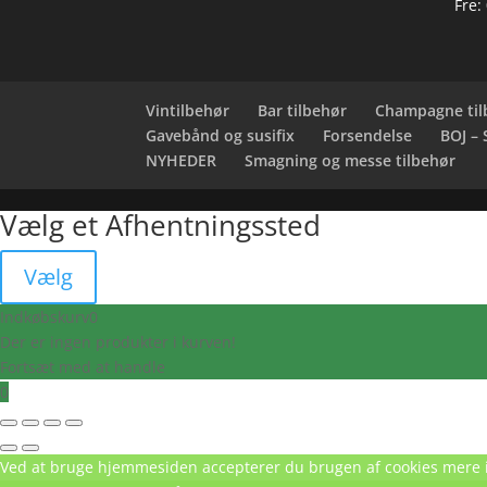
Fre:
Vintilbehør
Bar tilbehør
Champagne til
Gavebånd og susifix
Forsendelse
BOJ –
NYHEDER
Smagning og messe tilbehør
Vælg et Afhentningssted
Vælg
Indkøbskurv
0
Der er ingen produkter i kurven!
Fortsæt med at handle
0
Ved at bruge hjemmesiden accepterer du brugen af cookies
mere 