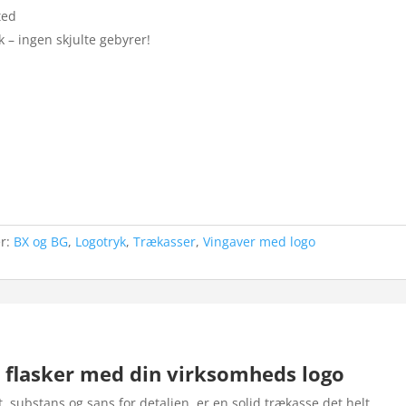
ted
k – ingen skjulte gebyrer!
er:
BX og BG
,
Logotryk
,
Trækasser
,
Vingaver med logo
2 flasker med din virksomheds logo
t, substans og sans for detaljen, er en solid trækasse det helt