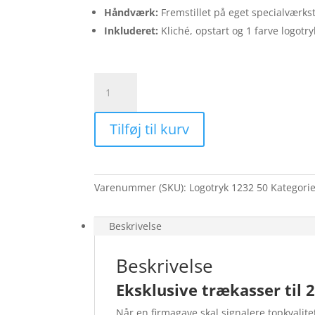
Håndværk:
Fremstillet på eget specialværks
Inkluderet:
Kliché, opstart og 1 farve logotry
Vinkasse
i
træ
Tilføj til kurv
til
2
flasker
med
Varenummer (SKU):
Logotryk 1232 50
Kategori
1
farve
logotryk
Beskrivelse
–
50
Beskrivelse
stk.
Eksklusive trækasser til 
antal
Når en firmagave skal signalere topkvalite