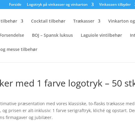
×
Forside
Logotryk på vinkasser og vinkarton
Vinkassen tilbyder
tilbehør
Cocktail tilbehør
Trækasser
Vinkarton o
Forsendelse
BOJ – Spansk luksus
Laguiole vintilbehør
In
og messe tilbehør
til 2 flasker med 1 farve logotryk – 50 stk.
asker med 1 farve logotryk – 50 st
ultimative præsentation med vores klassiske, to-flasks trækasse med
g prisen er alt-inklusiv: 1 farve serigraftryk, kliché og opstart. D
ns firmagaver og jubilæer.