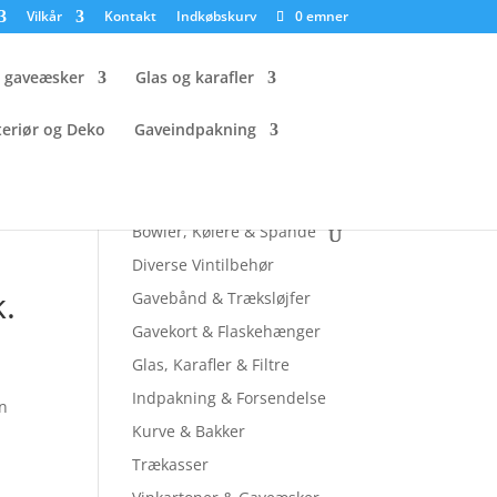
Vilkår
Kontakt
Indkøbskurv
0 emner
g gaveæsker
Glas og karafler
teriør og Deko
Gaveindpakning
Tjek andre sider ud
Bowler, Kølere & Spande
Diverse Vintilbehør
k.
Gavebånd & Træksløjfer
Gavekort & Flaskehænger
Glas, Karafler & Filtre
Indpakning & Forsendelse
en
Kurve & Bakker
Trækasser