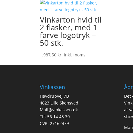
Vinkarton hvid til
2 flasker, med 1
farve logotryk –
50 stk.
1.987,50
kr.
Inkl. moms
Vinkassen
Åbn
Havdrupvej 7B
Det 
4623 Lille Skensved
Vink
Mail@vinkassen.dk
af v
Tlf. 56 14 45 30
show
CVR. 27162479
Man-