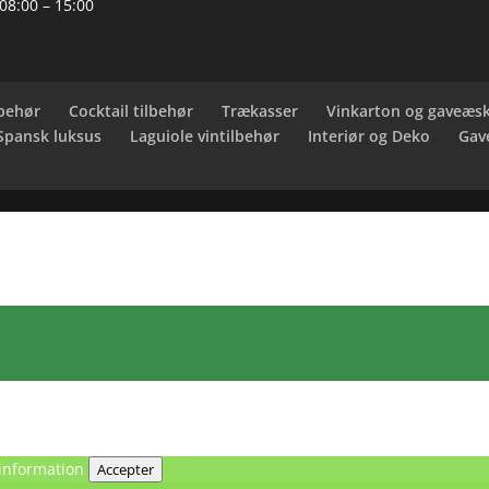
 08:00 – 15:00
behør
Cocktail tilbehør
Trækasser
Vinkarton og gaveæs
 Spansk luksus
Laguiole vintilbehør
Interiør og Deko
Gav
information
Accepter