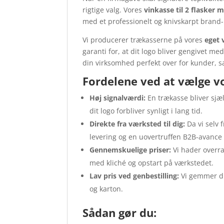
rigtige valg. Vores
vinkasse til 2 flasker 
med et professionelt og knivskarpt brand-
Vi producerer trækasserne på vores
eget 
garanti for, at dit logo bliver gengivet m
din virksomhed perfekt over for kunder, 
Fordelene ved at vælge v
Høj signalværdi:
En trækasse bliver sjæ
dit logo forbliver synligt i lang tid.
Direkte fra værksted til dig:
Da vi selv f
levering og en uovertruffen B2B-avanc
Gennemskuelige priser:
Vi hader overra
med kliché og opstart på værkstedet.
Lav pris ved genbestilling:
Vi gemmer din
og karton.
Sådan gør du: