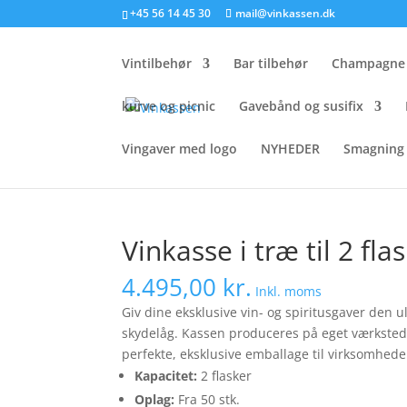
+45 56 14 45 30
mail@vinkassen.dk
Vintilbehør
Bar tilbehør
Champagne 
kurve og picnic
Gavebånd og susifix
Vingaver med logo
NYHEDER
Smagning 
Forside
/
Trækasser
/
BX og BG
/ Vinkasse i træ 
Vinkasse i træ til 2 fl
4.495,00
kr.
Inkl. moms
Giv dine eksklusive vin- og spiritusgaver den 
skydelåg. Kassen produceres på eget værksted, o
perfekte, eksklusive emballage til virksomhede
Kapacitet:
2 flasker
Oplag:
Fra 50 stk.