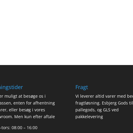
ingstider
Fragt
er muligt at besøge os i
Vi leverer altid varer med be
assen, enten for afhentning
fragtløsning. Esbjerg Gods til
arer, eller besøg i vores
pallegods, og GLS ved
room. Men kun efter aftale
pakkelevering
tors: 08:00 – 16:00