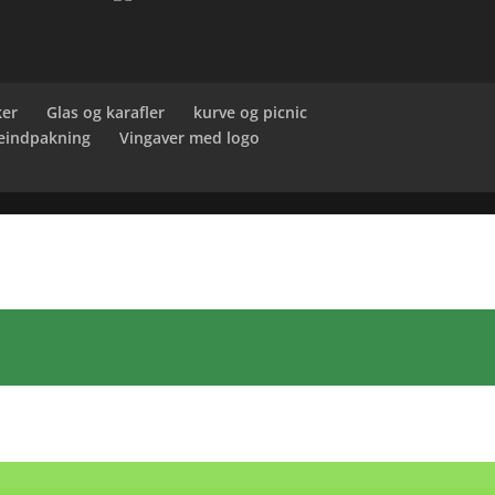
ker
Glas og karafler
kurve og picnic
eindpakning
Vingaver med logo