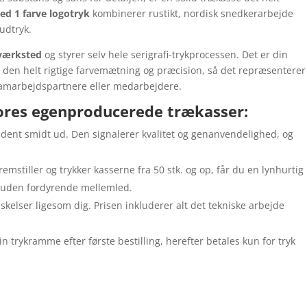
med 1 farve logotryk
kombinerer rustikt, nordisk snedkerarbejde
udtryk.
værksted
og styrer selv hele serigrafi-trykprocessen. Det er din
ed den helt rigtige farvemætning og præcision, så det repræsenterer
samarbejdspartnere eller medarbejdere.
ores egenproducerede trækasser:
ldent smidt ud. Den signalerer kvalitet og genanvendelighed, og
remstiller og trykker kasserne fra 50 stk. og op, får du en lynhurtig
e uden fordyrende mellemled.
skelser ligesom dig. Prisen inkluderer alt det tekniske arbejde
 trykramme efter første bestilling, herefter betales kun for tryk