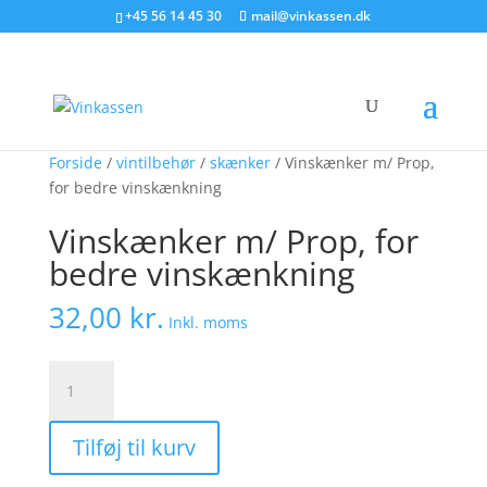
Søg produkter - start med at skrive
+45 56 14 45 30
mail@vinkassen.dk
×
Forside
/
vintilbehør
/
skænker
/ Vinskænker m/ Prop,
for bedre vinskænkning
Vinskænker m/ Prop, for
bedre vinskænkning
32,00
kr.
Inkl. moms
Vinskænker
m/
Prop,
Tilføj til kurv
for
bedre