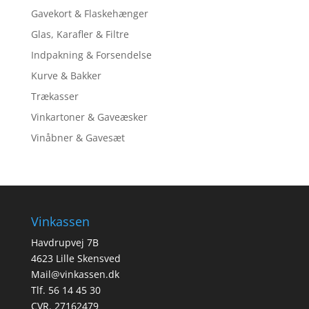
Gavekort & Flaskehænger
Glas, Karafler & Filtre
Indpakning & Forsendelse
Kurve & Bakker
Trækasser
Vinkartoner & Gaveæsker
Vinåbner & Gavesæt
Vinkassen
Havdrupvej 7B
4623 Lille Skensved
Mail@vinkassen.dk
Tlf. 56 14 45 30
CVR. 27162479