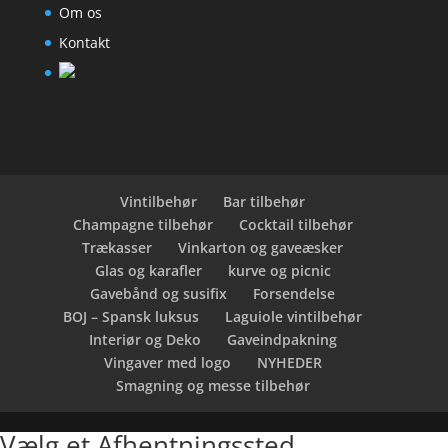
Om os
Kontakt
Vintilbehør
Bar tilbehør
Champagne tilbehør
Cocktail tilbehør
Trækasser
Vinkarton og gaveæsker
Glas og karafler
kurve og picnic
Gavebånd og susifix
Forsendelse
BOJ – Spansk luksus
Laguiole vintilbehør
Interiør og Deko
Gaveindpakning
Vingaver med logo
NYHEDER
Smagning og messe tilbehør
Vælg et Afhentningssted