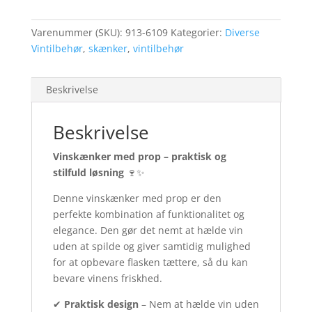
vinskænkning
antal
Varenummer (SKU):
913-6109
Kategorier:
Diverse
Vintilbehør
,
skænker
,
vintilbehør
Beskrivelse
Beskrivelse
Vinskænker med prop – praktisk og
stilfuld løsning
🍷✨
Denne vinskænker med prop er den
perfekte kombination af funktionalitet og
elegance. Den gør det nemt at hælde vin
uden at spilde og giver samtidig mulighed
for at opbevare flasken tættere, så du kan
bevare vinens friskhed.
✔
Praktisk design
– Nem at hælde vin uden