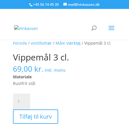
Søg produkter - start med at skrive
+45 56 14 45 30
mail@vinkassen.dk
×
Forside
/
vintilbehør
/
Måle Værktøj
/ Vippemål 3 cl.
Vippemål 3 cl.
69,00
kr.
Inkl. moms
Materiale
Rustfrit stål
Vippemål
3
cl.
Tilføj til kurv
antal