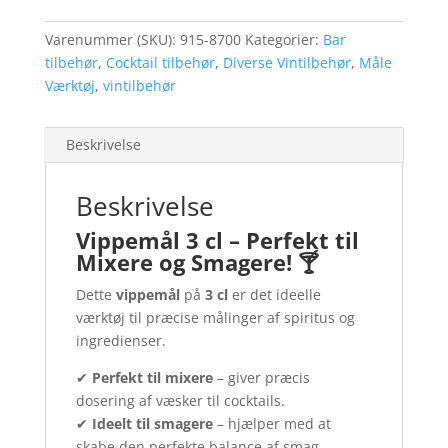
Varenummer (SKU):
915-8700
Kategorier:
Bar
tilbehør
,
Cocktail tilbehør
,
Diverse Vintilbehør
,
Måle
Værktøj
,
vintilbehør
Beskrivelse
Beskrivelse
Vippemål 3 cl – Perfekt til
Mixere og Smagere! 🍸
Dette
vippemål
på
3 cl
er det ideelle
værktøj til præcise målinger af spiritus og
ingredienser.
✔
Perfekt til mixere
– giver præcis
dosering af væsker til cocktails.
✔
Ideelt til smagere
– hjælper med at
skabe den perfekte balance af smag.