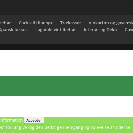
behør
Cocktail tilbehør
Trækasser
Vinkarton og gaveæs
 Spansk luksus
Laguiole vintilbehør
Interiør og Deko
Gav
information
Accepter
kies" for, at give dig den bedst gennemgang og oplevelse af sidern