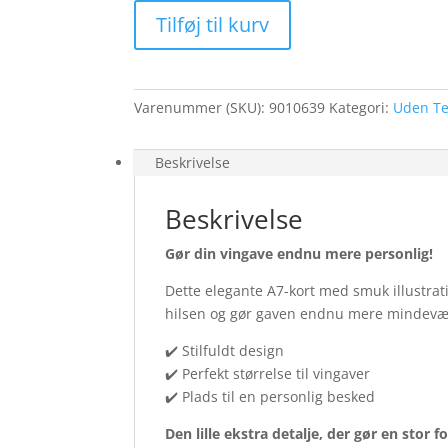
Røde
Tilføj til kurv
roser
med
vandspejl
(25
Varenummer (SKU):
9010639
Kategori:
Uden Te
stk.)
antal
Beskrivelse
Beskrivelse
Gør din vingave endnu mere personlig!
Dette elegante A7-kort med smuk illustratio
hilsen og gør gaven endnu mere mindevæ
✔️ Stilfuldt design
✔️ Perfekt størrelse til vingaver
✔️ Plads til en personlig besked
Den lille ekstra detalje, der gør en stor fo