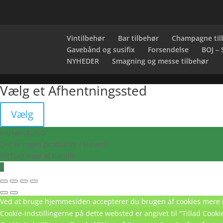
Vintilbehør
Bar tilbehør
Champagne til
Gavebånd og susifix
Forsendelse
BOJ –
NYHEDER
Smagning og messe tilbehør
Vælg et Afhentningssted
Vælg
Indkøbskurv
0
Der er ingen produkter i kurven!
Fortsæt med at handle
0
Ved at bruge hjemmesiden accepterer du brugen af cookies
mere 
Cookie-indstillingerne på dette websted er angivet til "Tillad Coo