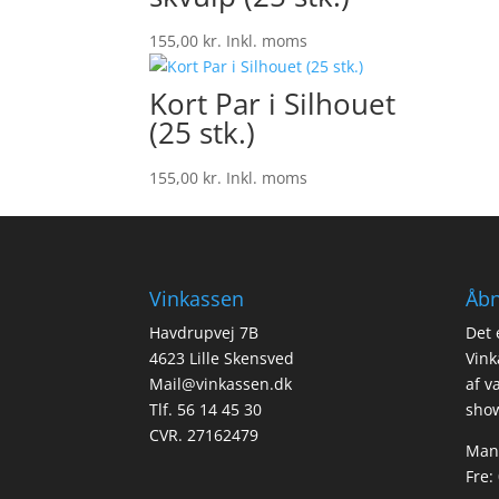
155,00
kr.
Inkl. moms
Kort Par i Silhouet
(25 stk.)
155,00
kr.
Inkl. moms
Vinkassen
Åbn
Havdrupvej 7B
Det 
4623 Lille Skensved
Vink
Mail@vinkassen.dk
af v
Tlf. 56 14 45 30
show
CVR. 27162479
Man-
Fre: