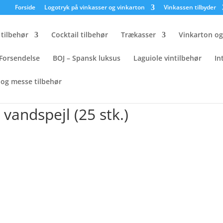
×
Forside
Logotryk på vinkasser og vinkarton
Vinkassen tilbyder
tilbehør
Cocktail tilbehør
Trækasser
Vinkarton o
Forsendelse
BOJ – Spansk luksus
Laguiole vintilbehør
In
og messe tilbehør
med vandspejl (25 stk.)
vandspejl (25 stk.)