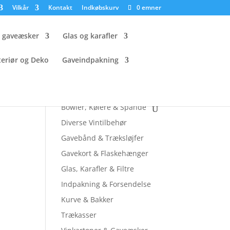
Vilkår
Kontakt
Indkøbskurv
0 emner
g gaveæsker
Glas og karafler
teriør og Deko
Gaveindpakning
Tjek andre sider ud
Bowler, Kølere & Spande
Diverse Vintilbehør
Gavebånd & Træksløjfer
Gavekort & Flaskehænger
Glas, Karafler & Filtre
Indpakning & Forsendelse
Kurve & Bakker
Trækasser