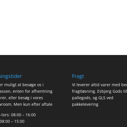
ingstider
Fragt
er muligt at besøge os i
Vi leverer altid varer med be
assen, enten for afhentning
fragtløsning. Esbjerg Gods til
arer, eller besøg i vores
pallegods, og GLS ved
room. Men kun efter aftale
pakkelevering
tors: 08:00 – 16:00
 08:00 – 15:00