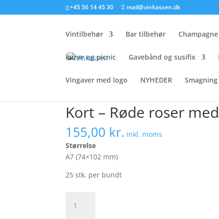
+45 56 14 45 30
mail@vinkassen.dk
Vintilbehør
Bar tilbehør
Champagne 
kurve og picnic
Gavebånd og susifix
Vingaver med logo
NYHEDER
Smagning 
Forside
/
Kort
/
Uden Tekst
/ Kort – Røde roser 
Kort – Røde roser med 
155,00
kr.
Inkl. moms
Størrelse
A7 (74×102 mm)
25 stk. per bundt
Kort
-