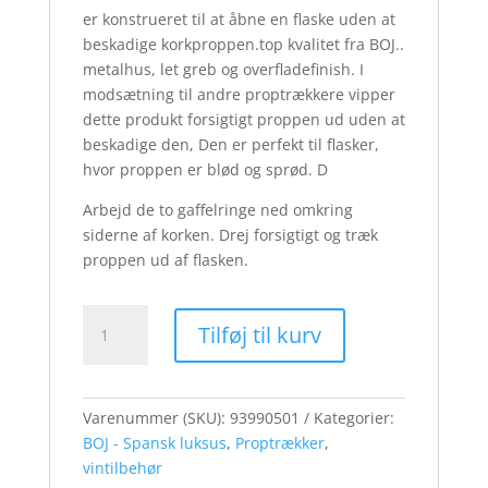
er konstrueret til at åbne en flaske uden at
beskadige korkproppen.top kvalitet fra BOJ..
metalhus, let greb og overfladefinish. I
modsætning til andre proptrækkere vipper
dette produkt forsigtigt proppen ud uden at
beskadige den, Den er perfekt til flasker,
hvor proppen er blød og sprød. D
Arbejd de to gaffelringe ned omkring
siderne af korken. Drej forsigtigt og træk
proppen ud af flasken.
BOJ
Tilføj til kurv
2
benet
proptrækker
i
Varenummer (SKU):
93990501
Kategorier:
metal
BOJ - Spansk luksus
,
Proptrækker
,
hylster
vintilbehør