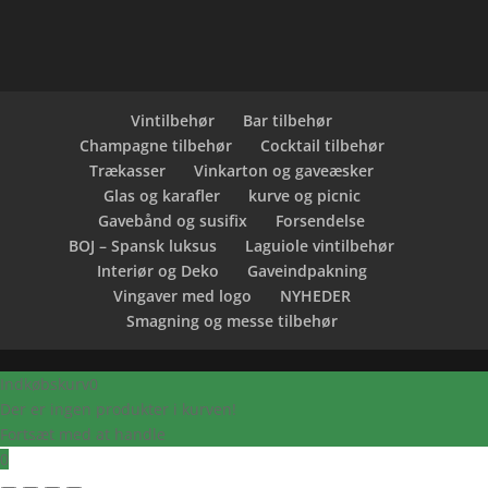
Vintilbehør
Bar tilbehør
Champagne tilbehør
Cocktail tilbehør
Trækasser
Vinkarton og gaveæsker
Glas og karafler
kurve og picnic
Gavebånd og susifix
Forsendelse
BOJ – Spansk luksus
Laguiole vintilbehør
Interiør og Deko
Gaveindpakning
Vingaver med logo
NYHEDER
Smagning og messe tilbehør
Indkøbskurv
0
Der er ingen produkter i kurven!
Fortsæt med at handle
0