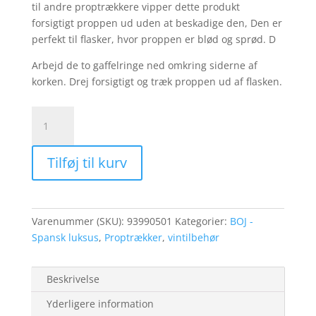
til andre proptrækkere vipper dette produkt
forsigtigt proppen ud uden at beskadige den, Den er
perfekt til flasker, hvor proppen er blød og sprød. D
Arbejd de to gaffelringe ned omkring siderne af
korken. Drej forsigtigt og træk proppen ud af flasken.
BOJ
2
benet
Tilføj til kurv
proptrækker
i
metal
hylster
Varenummer (SKU):
93990501
Kategorier:
BOJ -
antal
Spansk luksus
,
Proptrækker
,
vintilbehør
Beskrivelse
Yderligere information