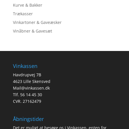
Kurve & Bakker
Trækasser
Vinkartoner & Gaveæsker
Vinåbner & Gavesæt
Vinkassen
Havdrupvej 7B
4623 Lille Skensved
Mail@vinkassen.dk
Tlf. 56 14 45 30
CVR. 27162479
Åbningstider
Det er muligt at besøge os i Vinkassen, enten for