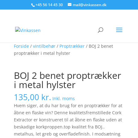
Søg produkter - start med at skrive
+45 56 14 45 30
mail@vinkassen.dk
×
Forside
/
vintilbehør
/
Proptrækker
/ BOJ 2 benet
proptrækker i metal hylster
BOJ 2 benet proptrækker
i metal hylster
135,00
kr.
Inkl. moms
Hvem siger, at du har brug for en proptrækker for at
åbne en flaske vin? Denne kvalitetsfremstillede Cork
Extractor er konstrueret til at åbne en flaske uden at
beskadige korkproppen.top kvalitet fra BOJ..
metalhus, let greb og overfladefinish. I modsætning