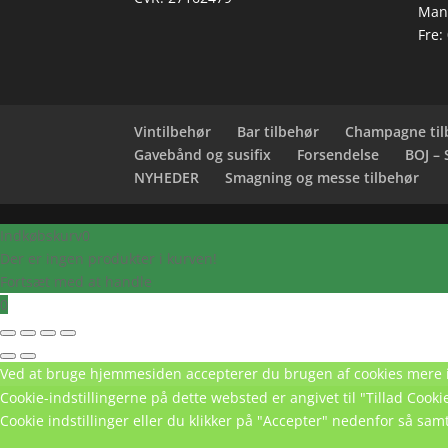
Man-
Fre:
Vintilbehør
Bar tilbehør
Champagne til
Gavebånd og susifix
Forsendelse
BOJ –
NYHEDER
Smagning og messe tilbehør
Indkøbskurv
0
Der er ingen produkter i kurven!
Fortsæt med at handle
0
Ved at bruge hjemmesiden accepterer du brugen af cookies
mere 
Cookie-indstillingerne på dette websted er angivet til "Tillad Coo
Cookie indstillinger eller du klikker på "Accepter" nedenfor så samt