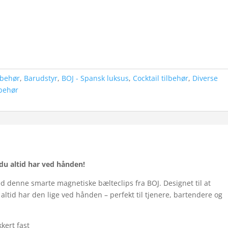
lbehør
,
Barudstyr
,
BOJ - Spansk luksus
,
Cocktail tilbehør
,
Diverse
lbehør
du altid har ved hånden!
denne smarte magnetiske bælteclips fra BOJ. Designet til at
 altid har den lige ved hånden – perfekt til tjenere, bartendere og
kert fast