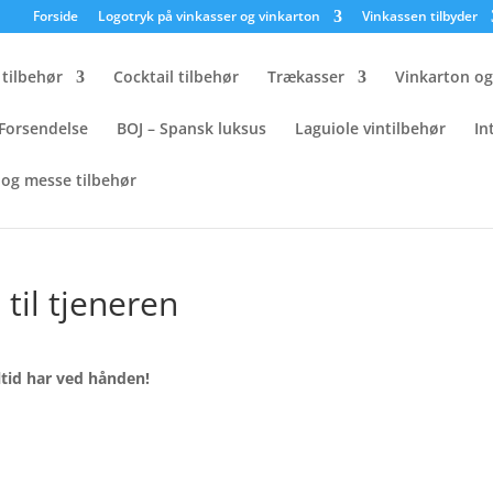
×
Forside
Logotryk på vinkasser og vinkarton
Vinkassen tilbyder
tilbehør
Cocktail tilbehør
Trækasser
Vinkarton o
Forsendelse
BOJ – Spansk luksus
Laguiole vintilbehør
In
og messe tilbehør
ælteclips til tjeneren
til tjeneren
ltid har ved hånden!