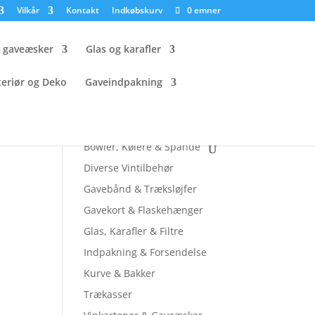
Vilkår
Kontakt
Indkøbskurv
0 emner
g gaveæsker
Glas og karafler
teriør og Deko
Gaveindpakning
Tjek andre sider ud
Bowler, Kølere & Spande
Diverse Vintilbehør
Gavebånd & Træksløjfer
Gavekort & Flaskehænger
Glas, Karafler & Filtre
Indpakning & Forsendelse
Kurve & Bakker
Trækasser