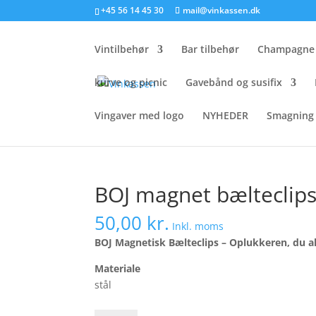
+45 56 14 45 30
mail@vinkassen.dk
Vintilbehør
Bar tilbehør
Champagne 
kurve og picnic
Gavebånd og susifix
Vingaver med logo
NYHEDER
Smagning 
Forside
/
vintilbehør
/
Barudstyr
/ BOJ magnet b
BOJ magnet bælteclips 
50,00
kr.
Inkl. moms
BOJ Magnetisk Bælteclips – Oplukkeren, du a
Materiale
stål