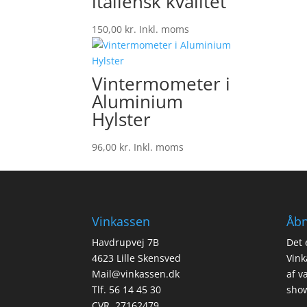
italiensk kvalitet
150,00
kr.
Inkl. moms
Vintermometer i
Aluminium
Hylster
96,00
kr.
Inkl. moms
Vinkassen
Åbn
Havdrupvej 7B
Det 
4623 Lille Skensved
Vink
Mail@vinkassen.dk
af v
Tlf. 56 14 45 30
show
CVR. 27162479