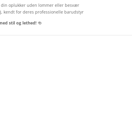
l din oplukker uden lommer eller besvær
J, kendt for deres professionelle barudstyr
med stil og lethed!
🍻