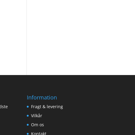
Information
dste
Fragt & levering
Vilkår
Om os
Kontakt