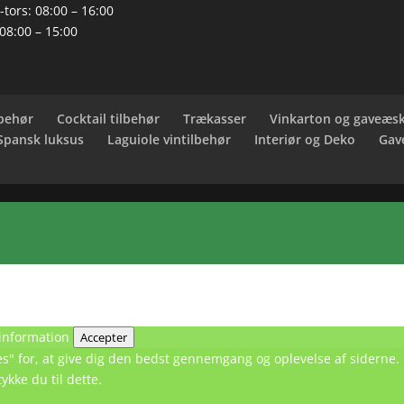
tors: 08:00 – 16:00
 08:00 – 15:00
behør
Cocktail tilbehør
Trækasser
Vinkarton og gaveæs
 Spansk luksus
Laguiole vintilbehør
Interiør og Deko
Gav
information
Accepter
kies" for, at give dig den bedst gennemgang og oplevelse af sidern
ykke du til dette.