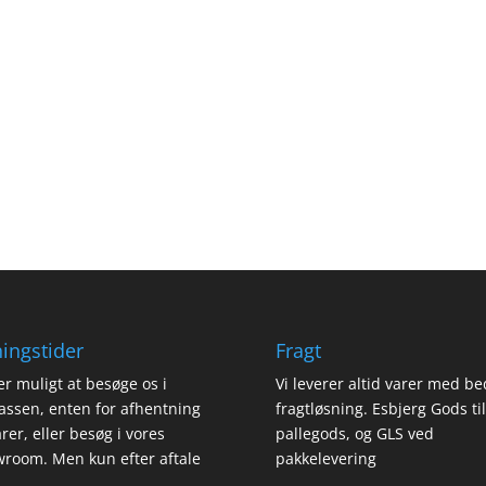
ingstider
Fragt
er muligt at besøge os i
Vi leverer altid varer med be
assen, enten for afhentning
fragtløsning. Esbjerg Gods til
arer, eller besøg i vores
pallegods, og GLS ved
room. Men kun efter aftale
pakkelevering