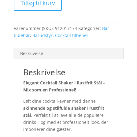
Tilføj til kurv
Rustfrit
Stål
antal
Varenummer (SKU):
912017174
Kategorier:
Bar
tilbehør
,
Barudstyr
,
Cocktail tilbehør
Beskrivelse
Beskrivelse
Elegant Cocktail Shaker i Rustfrit Stål –
Mix som en Professionel!
Løft dine cocktail-evner med denne
skinnende og stilfulde shaker
i
rustfrit
stål
. Perfekt til at lave alle de populære
drinks – og med et professionelt look, der
imponerer dine gæster.