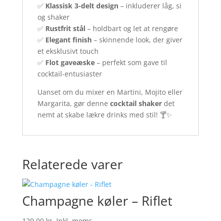
✅
Klassisk 3-delt design
– inkluderer låg, si
og shaker
✅
Rustfrit stål
– holdbart og let at rengøre
✅
Elegant finish
– skinnende look, der giver
et eksklusivt touch
✅
Flot gaveæske
– perfekt som gave til
cocktail-entusiaster
Uanset om du mixer en Martini, Mojito eller
Margarita, gør denne
cocktail shaker
det
nemt at skabe lækre drinks med stil! 🍸✨
Relaterede varer
Champagne køler – Riflet
129,00
kr.
Inkl. moms