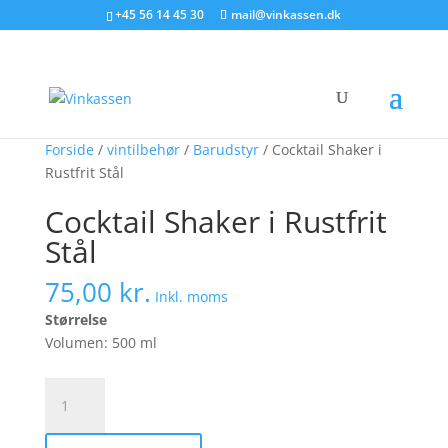
Søg produkter - start med at skrive
+45 56 14 45 30
mail@vinkassen.dk
×
Forside
/
vintilbehør
/
Barudstyr
/ Cocktail Shaker i
Rustfrit Stål
Cocktail Shaker i Rustfrit
Stål
75,00
kr.
Inkl. moms
Størrelse
Volumen: 500 ml
Cocktail
Shaker
i