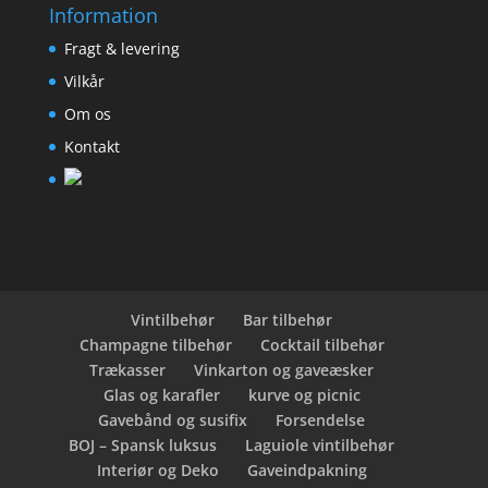
Information
Fragt & levering
Vilkår
Om os
Kontakt
Vintilbehør
Bar tilbehør
Champagne tilbehør
Cocktail tilbehør
Trækasser
Vinkarton og gaveæsker
Glas og karafler
kurve og picnic
Gavebånd og susifix
Forsendelse
BOJ – Spansk luksus
Laguiole vintilbehør
Interiør og Deko
Gaveindpakning