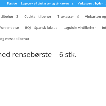
×
Forside
Logotryk på vinkasser og vinkarton
Vinkassen tilbyder
tilbehør
Cocktail tilbehør
Trækasser
Vinkarton o
Forsendelse
BOJ – Spansk luksus
Laguiole vintilbehør
In
og messe tilbehør
erør stål med rensebørste – 6 stk.
med rensebørste – 6 stk.