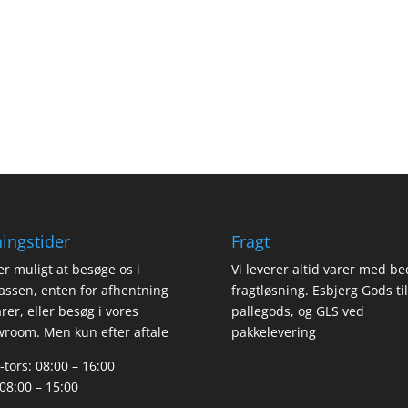
ingstider
Fragt
er muligt at besøge os i
Vi leverer altid varer med be
assen, enten for afhentning
fragtløsning. Esbjerg Gods til
arer, eller besøg i vores
pallegods, og GLS ved
room. Men kun efter aftale
pakkelevering
tors: 08:00 – 16:00
 08:00 – 15:00