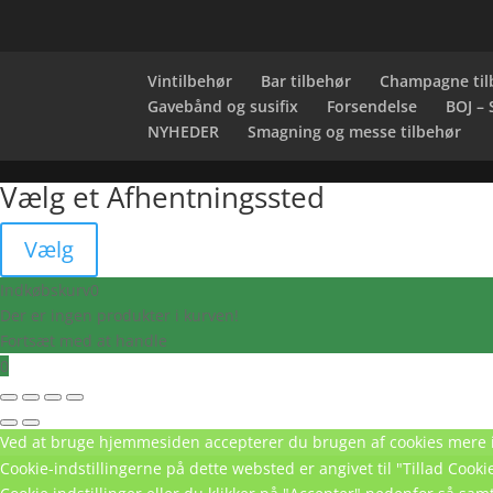
Vintilbehør
Bar tilbehør
Champagne til
Gavebånd og susifix
Forsendelse
BOJ –
NYHEDER
Smagning og messe tilbehør
Vælg et Afhentningssted
Vælg
Indkøbskurv
0
Der er ingen produkter i kurven!
Fortsæt med at handle
0
Ved at bruge hjemmesiden accepterer du brugen af cookies
mere 
Cookie-indstillingerne på dette websted er angivet til "Tillad Coo