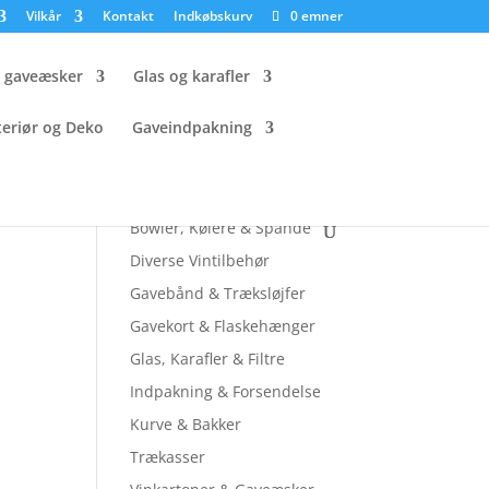
Vilkår
Kontakt
Indkøbskurv
0 emner
g gaveæsker
Glas og karafler
teriør og Deko
Gaveindpakning
Tjek andre sider ud
Bowler, Kølere & Spande
Diverse Vintilbehør
Gavebånd & Træksløjfer
Gavekort & Flaskehænger
Glas, Karafler & Filtre
Indpakning & Forsendelse
Kurve & Bakker
Trækasser