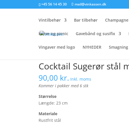
+45 56 14 45 30
mail@vinkassen.dk
Vintilbehør
Bar tilbehør
Champagne 
kurve og picnic
Gavebånd og susifix
Vingaver med logo
NYHEDER
Smagning 
Forside
/
vintilbehør
/
Barudstyr
/ Cocktail Sug
Cocktail Sugerør stål 
90,00
kr.
Inkl. moms
Kommer i pakker med 6 stk
Størrelse
Længde: 23 cm
Materiale
Rustfrit stål