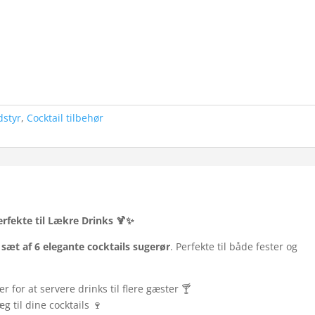
dstyr
,
Cocktail tilbehør
erfekte til Lækre Drinks 🍹✨
e
sæt af 6 elegante cocktails sugerør
. Perfekte til både fester og
r for at servere drinks til flere gæster 🍸
æg til dine cocktails 🍷