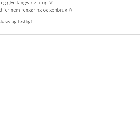
e og give langvarig brug 🍹
d for nem rengøring og genbrug ♻️
usiv og festlig!