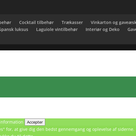
behør
Cocktail tilbehør
Trækasser
Vinkarton og gaveæs
 Spansk luksus
Laguiole vintilbehør
Interiør og Deko
Gav
information
Accepter
kies" for, at give dig den bedst gennemgang og oplevelse af sidern