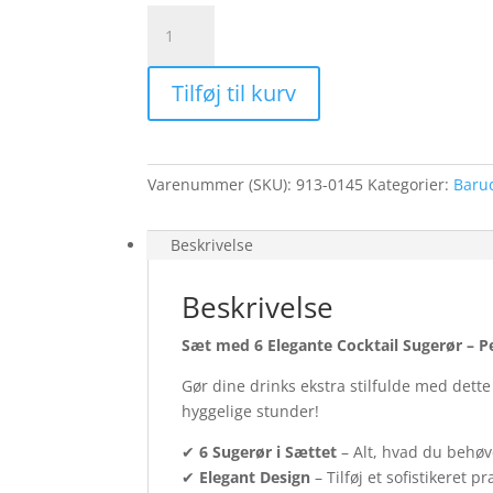
Cocktail
Sugerør
stål
Tilføj til kurv
med
rensebørste
-
6
Varenummer (SKU):
913-0145
Kategorier:
Baru
stk.
antal
Beskrivelse
Beskrivelse
Sæt med 6 Elegante Cocktail Sugerør – P
Gør dine drinks ekstra stilfulde med dett
hyggelige stunder!
✔
6 Sugerør i Sættet
– Alt, hvad du behøve
✔
Elegant Design
– Tilføj et sofistikeret pr