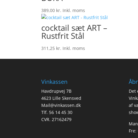
389,00
kr.
Inkl. moms
cocktail sæt ART –
Rustfrit Stål
311,25
kr.
Inkl. moms
Vinkassen
Åbn
Havdrupvej 7B
Det 
4623 Lille Skensved
Vink
Mail@vinkassen.dk
af v
Tlf. 56 14 45 30
show
CVR. 27162479
Man-
Fre: