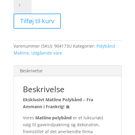
Polybånd
Matline
Cognac/Kobber
Tilføj til kurv
antal
Varenummer (SKU):
904173U
Kategorier:
Polybånd
Matline
,
Udgående vare
Beskrivelse
Beskrivelse
Eksklusivt Matline Polybånd – Fra
Ammann i Frankrig!
🎀
Vores
Matline polybånd
er et luksuriøst
valg til gaveindpakning og dekoration,
fremstillet af det anerkendte firma