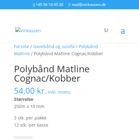
Søg produkter - start med at skrive
+45 56 14 45 30
mail@vinkassen.dk
×
Forside
/
Gavebånd og susifix
/
Polybånd
Matline
/ Polybånd Matline Cognac/Kobber
Polybånd Matline
Cognac/Kobber
54,00
kr.
Inkl. moms
Størrelse
250m x 10 mm
3 stk. per pakke
12 stk. per kasse