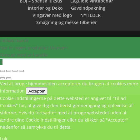
BOJ – Spansk luksus
Laguiole vintilbehør
Interiør og Deko
Gaveindpakning
Vingaver med logo
NYHEDER
Smagning og messe tilbehør
Indkøbskurv
0
Der er ingen produkter i kurven!
Fortsæt med at handle
0
Ved at bruge hjemmesiden accepterer du brugen af cookies
mere
information
Accepter
Cookie-indstillingerne på dette websted er angivet til "Tillad
Cookies" for, at give dig den bedst gennemgang og oplevelse af
siderne. Hvis du fortsætter med at bruge webstedet uden at
ændre dine Cookie indstillinger eller du klikker på "Accepter"
nedenfor så samtykke du til dette.
Luk