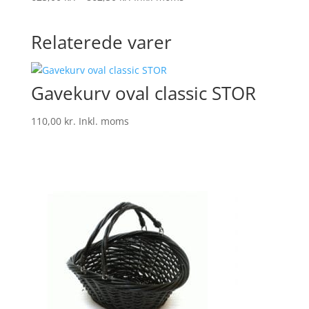
625,00 kr.
til
Relaterede varer
862,50 kr.
Gavekurv oval classic STOR
110,00
kr.
Inkl. moms