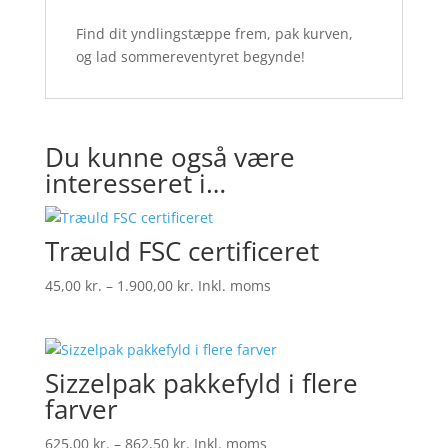
Find dit yndlingstæppe frem, pak kurven,
og lad sommereventyret begynde!
Du kunne også være
interesseret i…
Træuld FSC certificeret
Prisinterval:
45,00
kr.
–
1.900,00
kr.
Inkl. moms
45,00 kr.
til
1.900,00 kr.
Sizzelpak pakkefyld i flere
farver
Prisinterval:
625,00
kr.
–
862,50
kr.
Inkl. moms