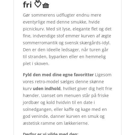
fri 🤍🧺
Gør sommerens udflugter endnu mere
eventyrlige med denne smukke, hvide
picnickurv. Med sit lyse, elegante flet og det
fine, indvendige stof emmer kurven af ægte
sommerromantik og svensk skærgårds-idyl.
Den er den ideelle ledsager, når turen går
til stranden, byparken eller en hemmelig
plet i skoven.
Fyld den med dine egne favoritter
Ligesom
vores retro-model sælges denne skønne
kurv
uden indhold
, hvilket giver dig helt frie
hænder. Uanset om menuen står på friske
jordbær og kold hvidvin til en date i
solnedgangen, eller kaffe og kage med en
god veninde, danner kurven en smuk og
æstetisk ramme om lækkerierne.
Derfor er vi vilde med den: