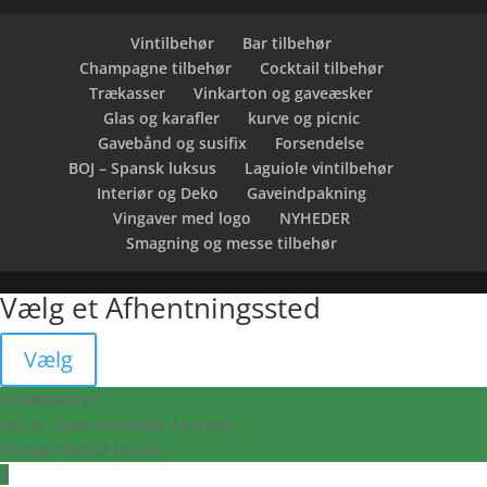
Vintilbehør
Bar tilbehør
Champagne tilbehør
Cocktail tilbehør
Trækasser
Vinkarton og gaveæsker
Glas og karafler
kurve og picnic
Gavebånd og susifix
Forsendelse
BOJ – Spansk luksus
Laguiole vintilbehør
Interiør og Deko
Gaveindpakning
Vingaver med logo
NYHEDER
Smagning og messe tilbehør
Vælg et Afhentningssted
Vælg
Indkøbskurv
0
Der er ingen produkter i kurven!
Fortsæt med at handle
0