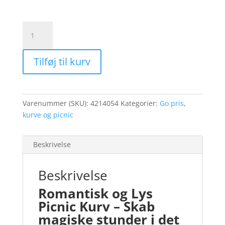
Picnic
kurv,
Håndflettet.
Tilføj til kurv
Med
hjertetryk,
Uden
indhold
Varenummer (SKU):
4214054
Kategorier:
Go pris
,
antal
kurve og picnic
Beskrivelse
Beskrivelse
Romantisk og Lys
Picnic Kurv – Skab
magiske stunder i det