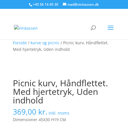
Søg produkter - start med at skrive
+45 56 14 45 30
mail@vinkassen.dk
×
Forside
/
kurve og picnic
/ Picnic kurv, Håndflettet.
Med hjertetryk, Uden indhold
Picnic kurv, Håndflettet.
Med hjertetryk, Uden
indhold
369,00
kr.
Inkl. moms
Dimensioner
45X30 H19 CM